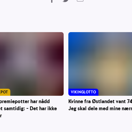
VIKINGLOTTO
KPOT
Kvinne fra Østlandet vant 74 
epremiepotter har nådd
Jeg skal dele med mine næ
 samtidig: – Det har ikke
r