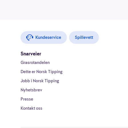
Kundeservice
Spillevett
Snarveier
Grasrotandelen
Dette er Norsk Tipping
Jobb i Norsk Tipping
Nyhetsbrev
Presse
Kontakt oss