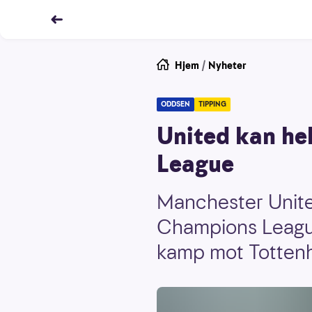
Hjem
/
Nyheter
ODDSEN
TIPPING
United kan he
League
Manchester United
Champions League-
kamp mot Totten