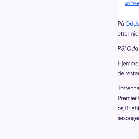
spilleve
På
Odds
ettermid
PS! Odd
Hjemme h
de reste
Tottenha
Premier 
og Brigh
sesonge