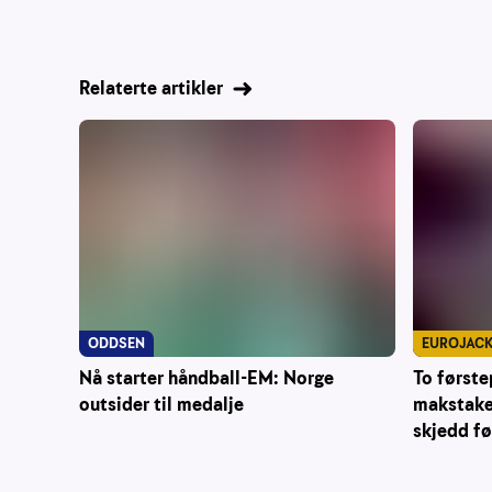
Relaterte artikler
ODDSEN
EUROJAC
Nå starter håndball-EM: Norge
To først
outsider til medalje
makstaket
skjedd fø