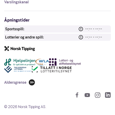
Varslingskanal
Åpningstider
Sportsspill:
--:-- - --:--
Lotterier og andre spill:
--:-- - --:--
Andre lenker
Aldersgrense
18 år
So
©
2026
Norsk Tipping AS.