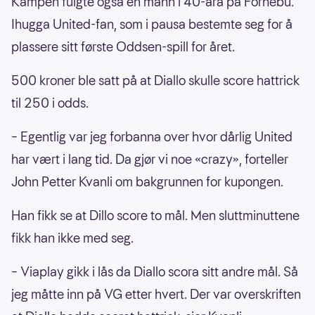
Kampen fulgte også en mann i 40-åra på Fornebu.
Ihugga United-fan, som i pausa bestemte seg for å
plassere sitt første Oddsen-spill for året.
500 kroner ble satt på at Diallo skulle score hattrick
til 250 i odds.
– Egentlig var jeg forbanna over hvor dårlig United
har vært i lang tid. Da gjør vi noe «crazy», forteller
John Petter Kvanli om bakgrunnen for kupongen.
Han fikk se at Dillo score to mål. Men sluttminuttene
fikk han ikke med seg.
– Viaplay gikk i lås da Diallo scora sitt andre mål. Så
jeg måtte inn på VG etter hvert. Der var overskriften