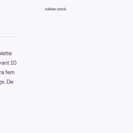
Adobe stock
plette
vant 10
fra fem
ge. De