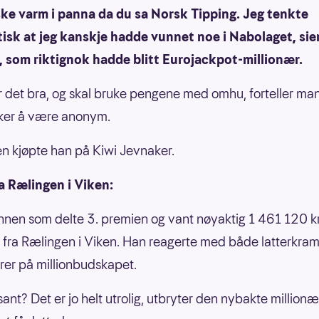
ske varm i panna da du sa Norsk Tipping. Jeg tenkte
isk at jeg kanskje hadde vunnet noe i Nabolaget, sie
 som riktignok hadde blitt Eurojackpot-millionær.
r det bra, og skal bruke pengene med omhu, forteller m
ker å være anonym.
 kjøpte han på Kiwi Jevnaker.
a Rælingen i Viken:
en som delte 3. premien og vant nøyaktig 1 461 120 kr
fra Rælingen i Viken. Han reagerte med både latterkra
rer på millionbudskapet.
 sant? Det er jo helt utrolig, utbryter den nybakte million