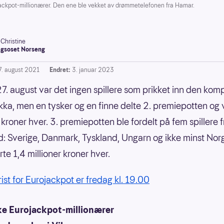
pot-millionærer. Den ene ble vekket av drømmetelefonen fra Hamar.
-Christine
gsoset Norseng
7. august 2021
Endret:
3. januar 2023
7. august var det ingen spillere som prikket inn den kom
kka, men en tysker og en finne delte 2. premiepotten og 
 kroner hver. 3. premiepotten ble fordelt på fem spillere 
nd: Sverige, Danmark, Tyskland, Ungarn og ikke minst Nor
te 1,4 millioner kroner hver.
rist for Eurojackpot er fredag kl. 19.00
ke Eurojackpot-millionærer