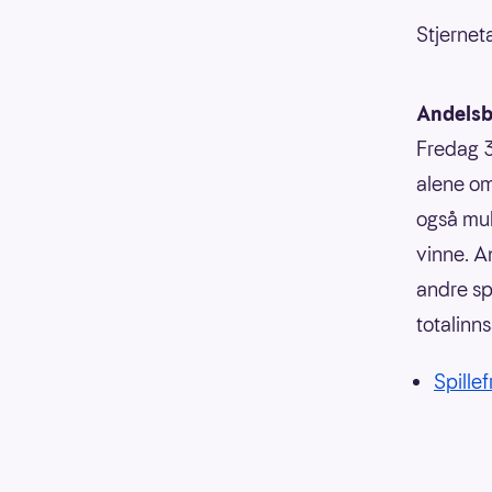
Stjerneta
Andelsb
Fredag 3
alene om
også muli
vinne. A
andre sp
totalinn
Spillef