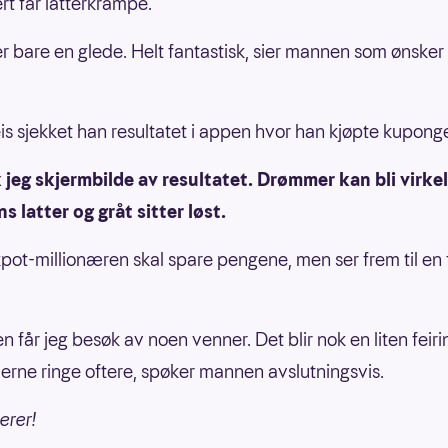
rt får latterkrampe.
er bare en glede. Helt fantastisk, sier mannen som ønske
s sjekket han resultatet i appen hvor han kjøpte kupong
 jeg skjermbilde av resultatet. Drømmer kan bli virkeli
s latter og gråt sitter løst.
pot-millionæren skal spare pengene, men ser frem til en f
n får jeg besøk av noen venner. Det blir nok en liten feiri
erne ringe oftere, spøker mannen avslutningsvis.
erer!