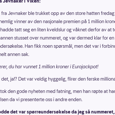
a Jevnaker i Viken:
fra Jevnaker ble trukket opp av den store hatten fredag
nemlig vinner av den nasjonale premien på 1 million kron
adde tatt seg en liten kveldslur og våknet derfor av at 
Mannen stusset over nummeret, og var dermed klar for en
dersøkelse. Han fikk noen spørsmål, men det var i forbin
elt annen sak.
rer, du har vunnet 1 million kroner i Eurojackpot!
 det, ja!? Det var veldig hyggelig, flirer den ferske millio
ok den gode nyheten med fatning, men han røpte at han
ulsen da vi presenterte oss i andre enden.
odde det var spørreundersøkelse da jeg så nummeret, 