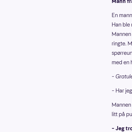
Mann fr
En mann 
Han ble 
Mannen h
ringte. 
spørreun
med en h
– Gratule
– Har jeg
Mannen t
litt på p
– Jeg tr