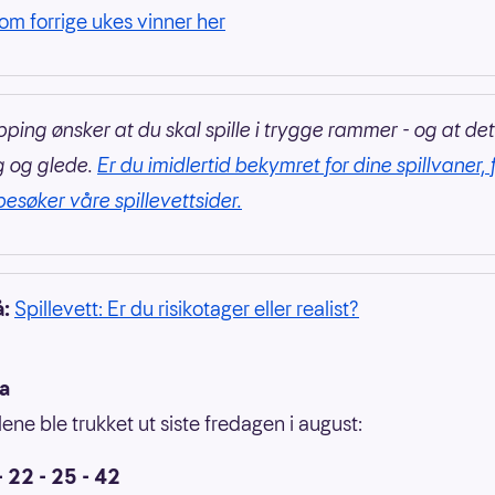
om forrige ukes vinner her
pping ønsker at du skal spille i trygge rammer - og at det
g og glede.
Er du imidlertid bekymret for dine spillvaner, 
besøker våre spillevettsider.
å:
Spillevett: Er du risikotager eller realist?
ka
lene ble trukket ut siste fredagen i august:
- 22 - 25 - 42