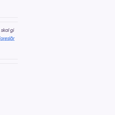
 skal gi
foreslår