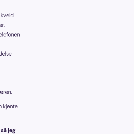
 kveld.
er.
telefonen
delse
næren.
 kjente
så jeg