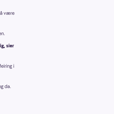
r å være
en.
g, sier
eiring i
ng da.