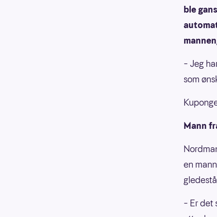
ble gan
automat
mannen,
– Jeg ha
som øns
Kupongen
Mann fr
Nordmann
en mann 
gledestå
– Er det