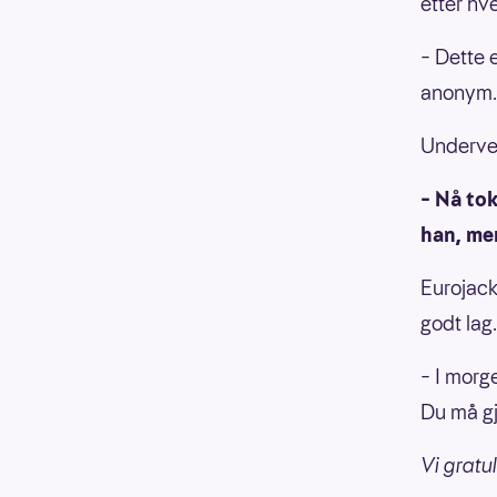
etter hve
– Dette 
anonym.
Undervei
– Nå tok
han, men
Eurojack
godt lag.
– I morge
Du må gj
Vi gratul