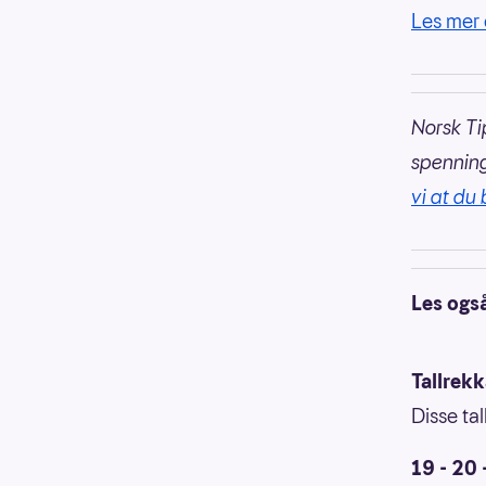
Les mer 
Norsk Ti
spennin
vi at du 
Les ogs
Tallrek
Disse tal
19 - 20 