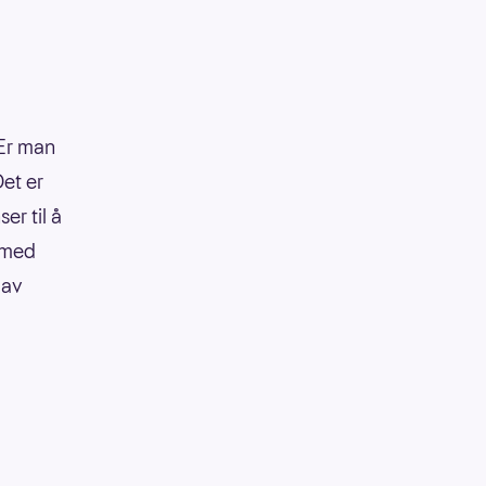
 Er man
Det er
er til å
n med
 av
.