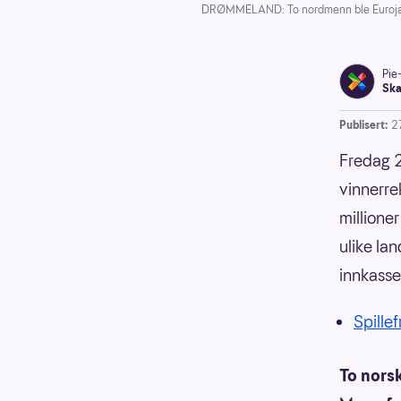
DRØMMELAND: To nordmenn ble Eurojack
Pie
Ska
Publisert:
2
Fredag 2
vinnerre
millioner
ulike la
innkasser
Spillef
To nors