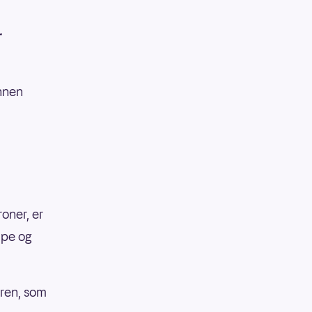
r
annen
oner, er
mpe og
æren, som