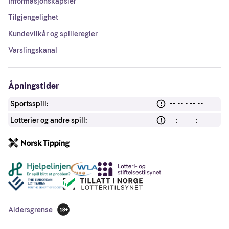
Informasjonskapsler
Tilgjengelighet
Kundevilkår og spilleregler
Varslingskanal
Åpningstider
Sportsspill:
--:-- - --:--
Lotterier og andre spill:
--:-- - --:--
Andre lenker
Aldersgrense
18 år