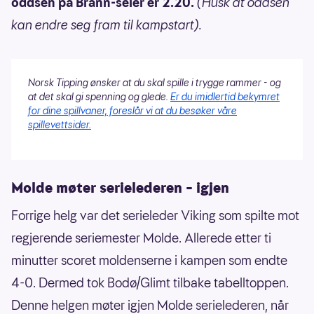
oddsen på Brann-seier er 2.20.
(Husk at oddsen
kan endre seg fram til kampstart).
Norsk Tipping ønsker at du skal spille i trygge rammer - og
at det skal gi spenning og glede.
Er du imidlertid bekymret
for dine spillvaner, foreslår vi at du besøker våre
spillevettsider.
Molde møter serielederen – igjen
Forrige helg var det serieleder Viking som spilte mot
regjerende seriemester Molde. Allerede etter ti
minutter scoret moldenserne i kampen som endte
4-0. Dermed tok Bodø/Glimt tilbake tabelltoppen.
Denne helgen møter igjen Molde serielederen, når