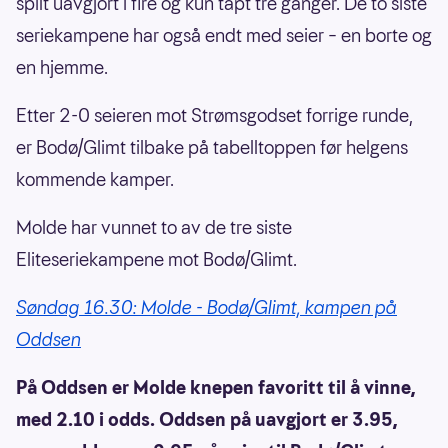
spilt uavgjort i fire og kun tapt tre ganger. De to siste
seriekampene har også endt med seier – en borte og
en hjemme.
Etter 2-0 seieren mot Strømsgodset forrige runde,
er Bodø/Glimt tilbake på tabelltoppen før helgens
kommende kamper.
Molde har vunnet to av de tre siste
Eliteseriekampene mot Bodø/Glimt.
Søndag 16.30: Molde - Bodø/Glimt, kampen på
Oddsen
På Oddsen er Molde knepen favoritt til å vinne,
med 2.10 i odds. Oddsen på uavgjort er 3.95,