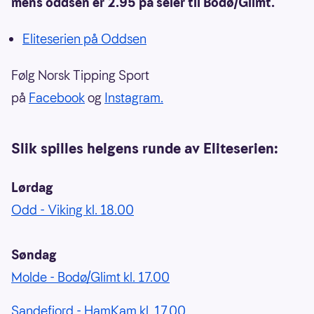
mens oddsen er 2.95 på seier til Bodø/Glimt.
Eliteserien på Oddsen
Følg Norsk Tipping Sport
på
Facebook
og
Instagram.
Slik spilles helgens runde av Eliteserien:
Lørdag
Odd - Viking kl. 18.00
Søndag
Molde - Bodø/Glimt kl. 17.00
Sandefjord - HamKam kl. 17.00