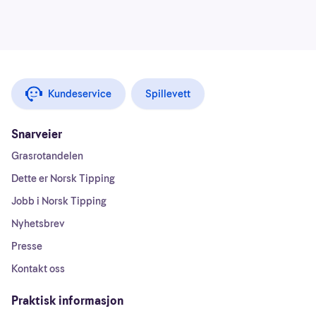
Kundeservice
Spillevett
Snarveier
Grasrotandelen
Dette er Norsk Tipping
Jobb i Norsk Tipping
Nyhetsbrev
Presse
Kontakt oss
Praktisk informasjon