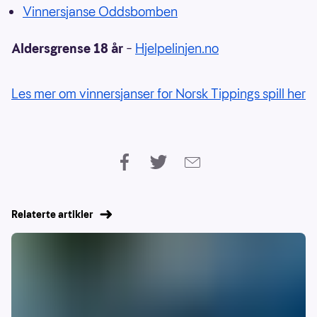
Vinnersjanse Oddsbomben
Aldersgrense 18 år
–
Hjelpelinjen.no
Les mer om vinnersjanser for Norsk Tippings spill her
Relaterte artikler