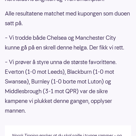
Alle resultatene matchet med kupongen som duoen
satt på.
– Vi trodde både Chelsea og Manchester City
kunne gå på en skrell denne helga. Der fikk vi rett.
– Vi prøver å styre unna de største favorittene.
Everton (1-0 mot Leeds), Blackburn (1-0 mot
Swansea), Burnley (1-0 borte mot Luton) og
Middlesbrough (3-1 mot QPR) var de sikre
kampene vi plukket denne gangen, opplyser
mannen.
Norsk Tipping ønsker at du skal spille i trygge rammer - og