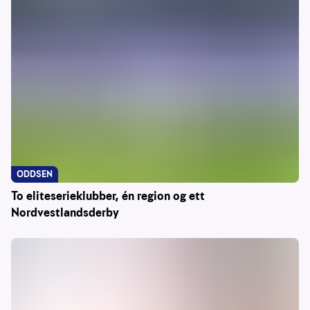
ODDSEN
To eliteserieklubber, én region og ett
Nordvestlandsderby