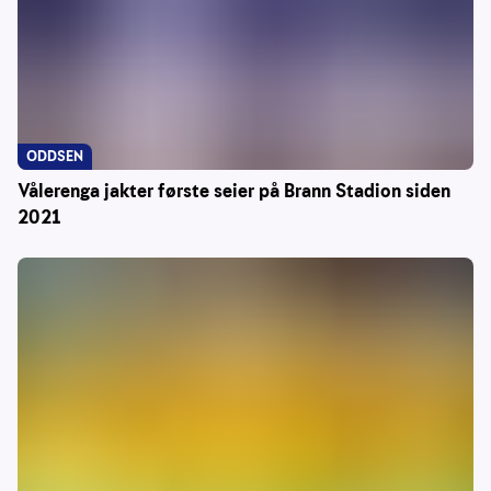
ODDSEN
Vålerenga jakter første seier på Brann Stadion siden
2021