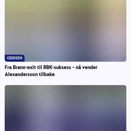
ODDSEN
Fra Brann-exit til RBK-suksess – nå vender
Alexandersson tilbake