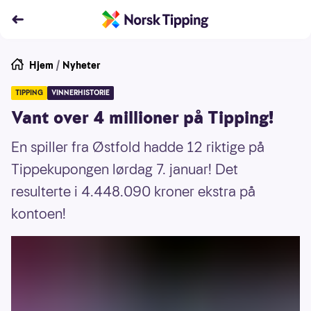
Hjem
/
Nyheter
TIPPING
VINNERHISTORIE
Vant over 4 millioner på Tipping!
En spiller fra Østfold hadde 12 riktige på
Tippekupongen lørdag 7. januar! Det
resulterte i 4.448.090 kroner ekstra på
kontoen!