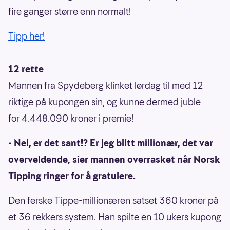
fire ganger større enn normalt!
Tipp her!
12 rette
Mannen fra Spydeberg klinket lørdag til med 12
riktige på kupongen sin, og kunne dermed juble
for 4.448.090 kroner i premie!
- Nei, er det sant!? Er jeg blitt millionær, det var
overveldende, sier mannen overrasket når Norsk
Tipping ringer for å gratulere.
Den ferske Tippe-millionæren satset 360 kroner på
et 36 rekkers system. Han spilte en 10 ukers kupong