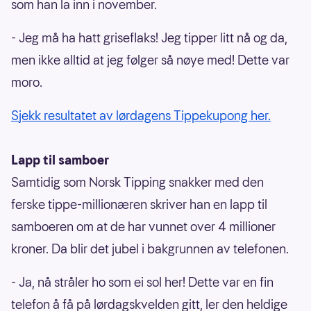
som han la inn i november.
- Jeg må ha hatt griseflaks! Jeg tipper litt nå og da,
men ikke alltid at jeg følger så nøye med! Dette var
moro.
Sjekk resultatet av lørdagens Tippekupong her.
Lapp til samboer
Samtidig som Norsk Tipping snakker med den
ferske tippe-millionæren skriver han en lapp til
samboeren om at de har vunnet over 4 millioner
kroner. Da blir det jubel i bakgrunnen av telefonen.
- Ja, nå stråler ho som ei sol her! Dette var en fin
telefon å få på lørdagskvelden gitt, ler den heldige