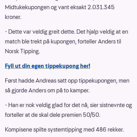
Midtukekupongen og vant eksakt 2.031.345
kroner.
- Dette var veldig greit dette. Det hjalp veldig at en
match ble trekt på kupongen, forteller Anders til
Norsk Tipping.
Fyll ut din egen tippekupong her!
Først hadde Andreas satt opp tippekupongen, men
så gjorde Anders om på to kamper.
- Han er nok veldig glad for det nå, sier sistnevnte og
forteller at de skal dele premien 50/50.
Kompisene spilte systemtipping med 486 rekker.