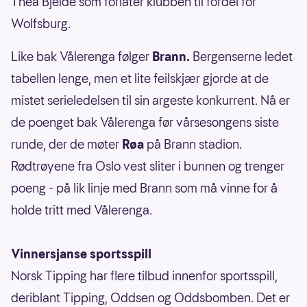
Thea Bjelde som forlater klubben til fordel for
Wolfsburg.
Like bak Vålerenga følger
Brann.
Bergenserne ledet
tabellen lenge, men et lite feilskjær gjorde at de
mistet serieledelsen til sin argeste konkurrent. Nå er
de poenget bak Vålerenga før vårsesongens siste
runde, der de møter
Røa
på Brann stadion.
Rødtrøyene fra Oslo vest sliter i bunnen og trenger
poeng - på lik linje med Brann som må vinne for å
holde tritt med Vålerenga.
Vinnersjanse sportsspill
Norsk Tipping har flere tilbud innenfor sportsspill,
deriblant Tipping, Oddsen og Oddsbomben. Det er