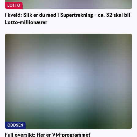
LOTTO
I kveld: Slik er du med i Supertrekning – ca. 32 skal bli
Lotto-millionærer
ODDSEN
Full oversikt: Her er VM-programmet