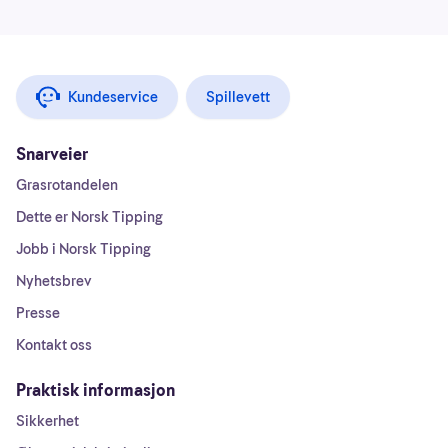
Kundeservice
Spillevett
Snarveier
Grasrotandelen
Dette er Norsk Tipping
Jobb i Norsk Tipping
Nyhetsbrev
Presse
Kontakt oss
Praktisk informasjon
Sikkerhet