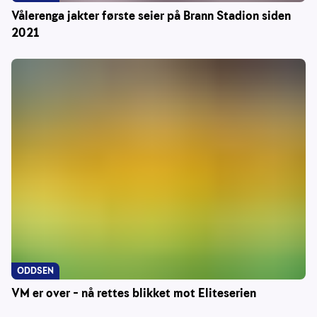
Vålerenga jakter første seier på Brann Stadion siden
2021
ODDSEN
VM er over – nå rettes blikket mot Eliteserien