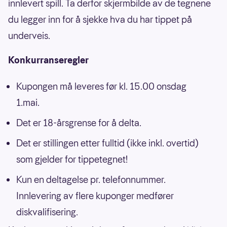
innlevert spill. Ta derfor skjermbilde av de tegnene
du legger inn for å sjekke hva du har tippet på
underveis.
Konkurranseregler
Kupongen må leveres før kl. 15.00 onsdag
1.mai.
Det er 18-årsgrense for å delta.
Det er stillingen etter fulltid (ikke inkl. overtid)
som gjelder for tippetegnet!
Kun en deltagelse pr. telefonnummer.
Innlevering av flere kuponger medfører
diskvalifisering.