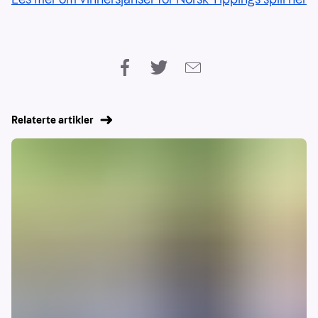
Relaterte artikler