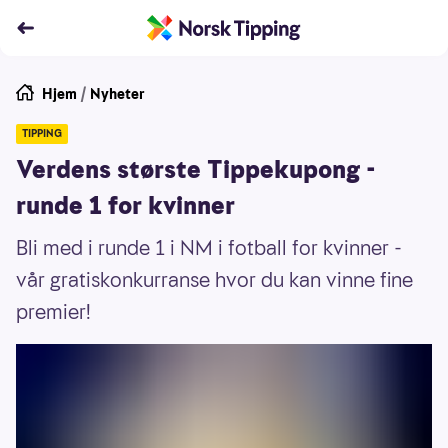
Hjem
/
Nyheter
TIPPING
Verdens største Tippekupong -
runde 1 for kvinner
Bli med i runde 1 i NM i fotball for kvinner -
vår gratiskonkurranse hvor du kan vinne fine
premier!