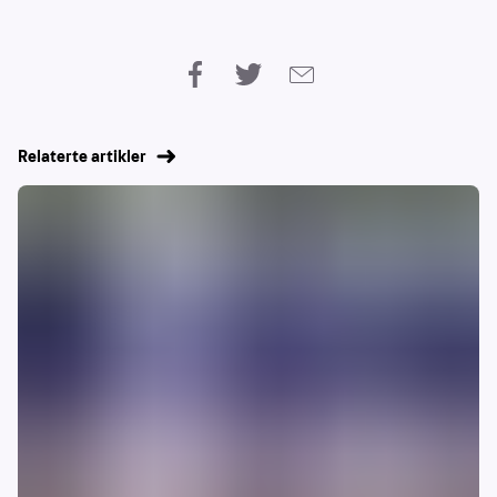
Relaterte artikler