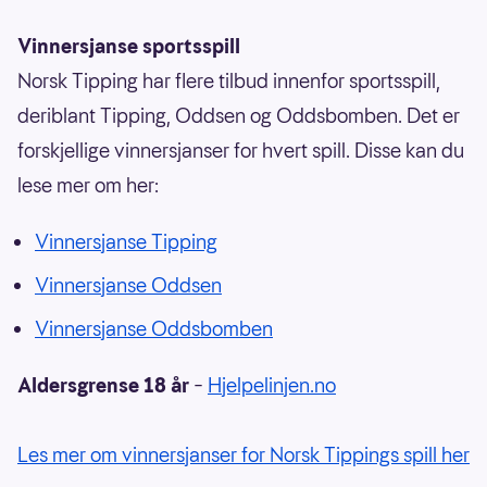
Vinnersjanse sportsspill
Norsk Tipping har flere tilbud innenfor sportsspill,
deriblant Tipping, Oddsen og Oddsbomben. Det er
forskjellige vinnersjanser for hvert spill. Disse kan du
lese mer om her:
Vinnersjanse Tipping
Vinnersjanse Oddsen
Vinnersjanse Oddsbomben
Aldersgrense 18 år
–
Hjelpelinjen.no
Les mer om vinnersjanser for Norsk Tippings spill her