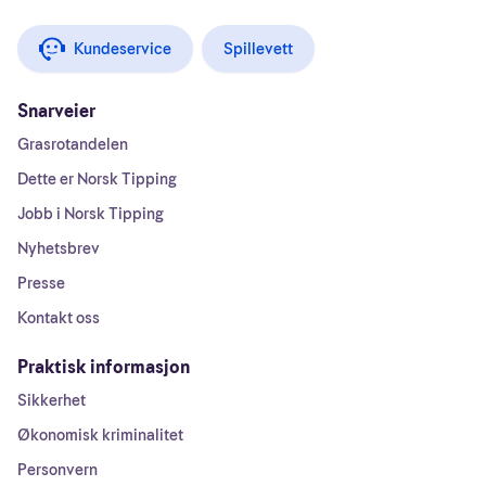
Kundeservice
Spillevett
Snarveier
Grasrotandelen
Dette er Norsk Tipping
Jobb i Norsk Tipping
Nyhetsbrev
Presse
Kontakt oss
Praktisk informasjon
Sikkerhet
Økonomisk kriminalitet
Personvern