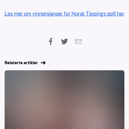
Les mer om vinnersjanser for Norsk Tippings spill her
Relaterte artikler