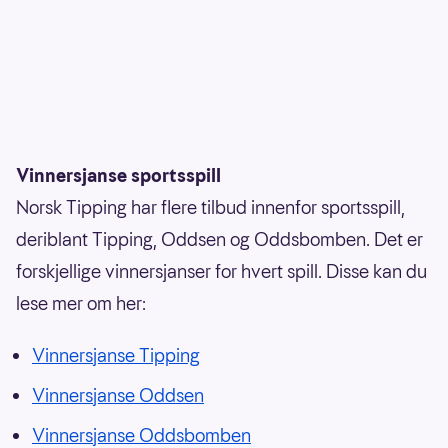
Vinnersjanse sportsspill
Norsk Tipping har flere tilbud innenfor sportsspill,
deriblant Tipping, Oddsen og Oddsbomben. Det er
forskjellige vinnersjanser for hvert spill. Disse kan du
lese mer om her:
Vinnersjanse Tipping
Vinnersjanse Oddsen
Vinnersjanse Oddsbomben