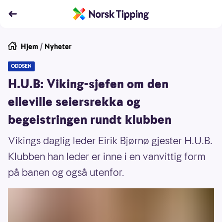
Hjem
/
Nyheter
ODDSEN
H.U.B: Viking-sjefen om den
elleville seiersrekka og
begeistringen rundt klubben
Vikings daglig leder Eirik Bjørnø gjester H.U.B.
Klubben han leder er inne i en vanvittig form
på banen og også utenfor.