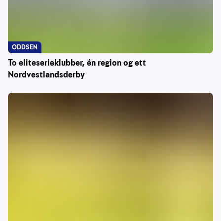
ODDSEN
To eliteserieklubber, én region og ett
Nordvestlandsderby