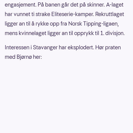
engasjement. På banen går det på skinner. A-laget
har vunnet ti strake Eliteserie-kamper. Rekruttlaget
ligger an til å rykke opp fra Norsk Tipping-ligaen,
mens kvinnelaget ligger an til opprykk til 1. divisjon.
Interessen i Stavanger har eksplodert. Hør praten
med Bjørnø her: