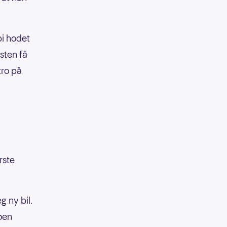
pi hodet
sten få
tro på
rste
 ny bil.
noen