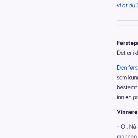
vi at du 
Førstepr
Det er i
Den førs
som kunn
bestem
inn en p
Vinneren
– Oi. Nå
mannen, 