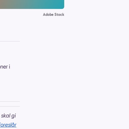
Adobe Stock
ner i
 skal gi
foreslår