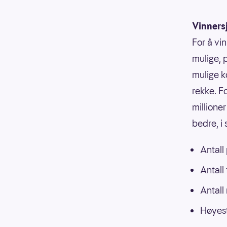
Vinners
For å vin
mulige, p
mulige k
rekke. F
millioner
bedre, i
Antall
Antall
Antall
Høyest