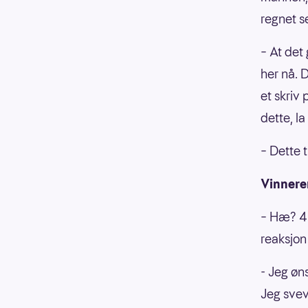
regnet s
– At det 
her nå. 
et skriv
dette, la
– Dette t
Vinneren
– Hæ? 40
reaksjon
- Jeg øn
Jeg sveve