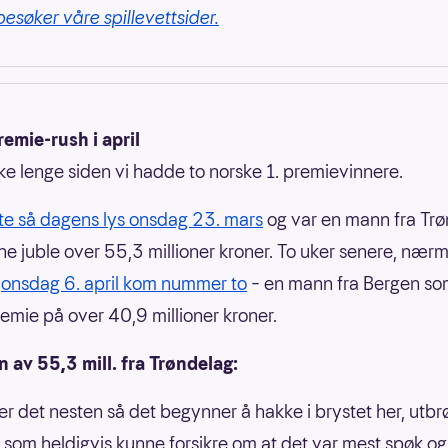
besøker våre spillevettsider.
emie-rush i april
kke lenge siden vi hadde to norske 1. premievinnere.
te så dagens lys onsdag 23. mars
og var en mann fra Tr
e juble over 55,3 millioner kroner. To uker senere, nær
t
onsdag 6. april kom nummer to
– en mann fra Bergen so
remie på over 40,9 millioner kroner.
 av 55,3 mill. fra Trøndelag:
 er det nesten så det begynner å hakke i brystet her, utbr
som heldigvis kunne forsikre om at det var mest spøk og