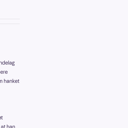
øndelag
mere
m hanket
øt
 at han