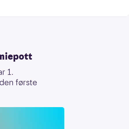
emiepott
r 1.
 den første