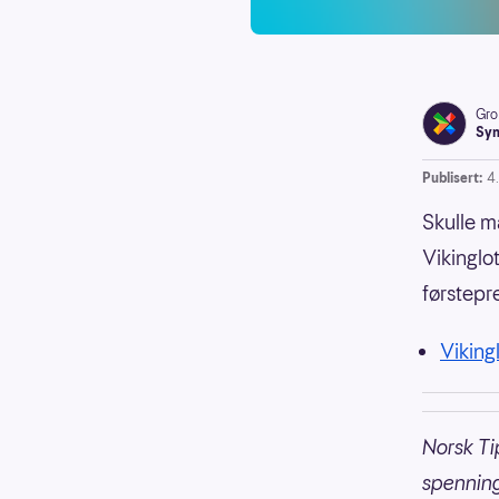
Gro
Syn
Publisert:
4
Skulle m
Vikinglot
førstepr
Vikingl
Norsk Ti
spennin