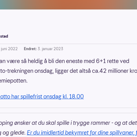
stad
. juni 2022
Endret:
3. januar 2023
an være så heldig å bli den eneste med 6+1 rette ved
to-trekningen onsdag, ligger det altså ca.42 millioner kro
emiepotten.
otto har spillefrist onsdag kl. 18.00
pping ønsker at du skal spille i trygge rammer - og at det
g og glede.
Er du imidlertid bekymret for dine spillvaner, 