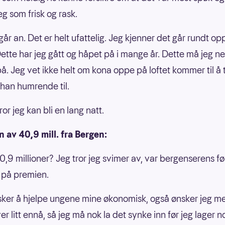
eg som frisk og rask.
går an. Det er helt ufattelig. Jeg kjenner det går rundt op
Dette har jeg gått og håpet på i mange år. Dette må jeg ne
 på. Jeg vet ikke helt om kona oppe på loftet kommer til å 
 han humrende til.
ror jeg kan bli en lang natt.
 av 40,9 mill. fra Bergen:
,9 millioner? Jeg tror jeg svimer av, var bergenserens fø
 på premien.
sker å hjelpe ungene mine økonomisk, også ønsker jeg meg
r litt ennå, så jeg må nok la det synke inn før jeg lager 