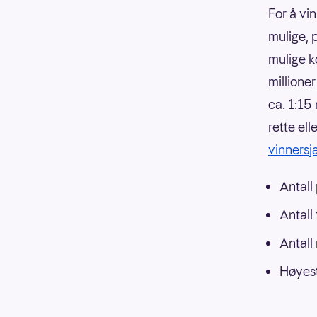
For å vin
mulige, p
mulige k
millione
ca. 1:15
rette el
vinnersja
Antall
Antall
Antall
Høyest