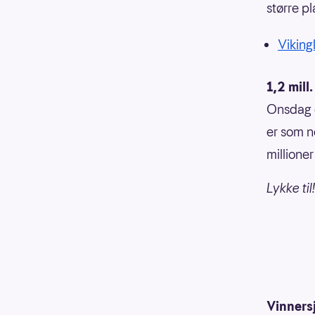
større pl
Vikingl
1,2 mill
Onsdag e
er som n
millioner
Lykke til!
Vinnersj