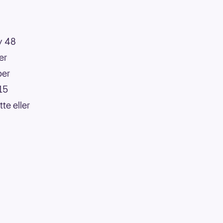
av 48
er
per
:15
te eller