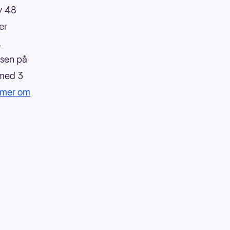
av 48
er
1
nsen på
 med 3
 mer om