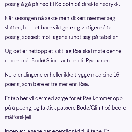
poeng å gå på ned til Kolbotn på direkte nedrykk.
Når sesongen nå sakte men sikkert nærmer seg
slutten, blir det bare viktigere og viktigere å ta
poeng, spesielt mot lagene rundt seg på tabellen.
Og det er nettopp et slikt lag Røa skal møte denne
runden når Bodø/Glimt tar turen til Røabanen.
Nordlendingene er heller ikke trygge med sine 16
poeng, som bare er tre mer enn Røa.
Et tap her vil dermed sørge for at Røa kommer opp
på á poeng, og faktisk passere Bodø/Glimt på bedre
målforskjell.
Ingen av lagene har egentlig råd til å tape. Et