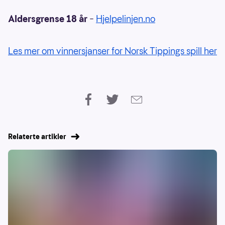
Aldersgrense 18 år
–
Hjelpelinjen.no
Les mer om vinnersjanser for Norsk Tippings spill her
Relaterte artikler