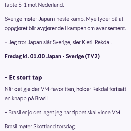
tapte 5-1 mot Nederland.
Vålerenga
Sverige møter Japan i neste kamp. Mye tyder på at
Lierse
oppgjøret blir avgjørende i kampen om avansement.
Kaiserslautern
– Jeg tror Japan slår Sverige, sier Kjetil Rekdal.
Aalesund
Fredag kl. 01.00 Japan - Sverige (TV2)
Start
HamKam
– Et stort tap
Rosenborg
Når det gjelder VM-favoritten, holder Rekdal fortsatt
Omonia (Kypros)
en knapp på Brasil.
Aalesund igjen fra 2024
– Brasil er jo det laget jeg har tippet skal vinne VM.
Brasil møter Skottland torsdag.