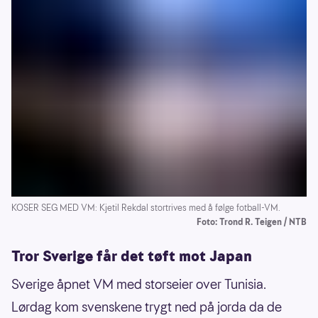
Molde FK
Borussia Mönchengladbach (Tyskland)
Lierse (Belgia)
Rennes (Frankrike)
Hertha Berlin (Tyskland)
Vålerenga
Landslagskarriere:
Landskamper for Norge: 83
KOSER SEG MED VM: Kjetil Rekdal stortrives med å følge fotball-VM.
Foto: Trond R. Teigen / NTB
Landslagsmål: 17
Tror Sverige får det tøft mot Japan
Landslagsperiode: 1987–2000
Sverige åpnet VM med storseier over Tunisia.
Kaptein i flere kamper
USA 1994
Lørdag kom svenskene trygt ned på jorda da de
Trenerkarriere: