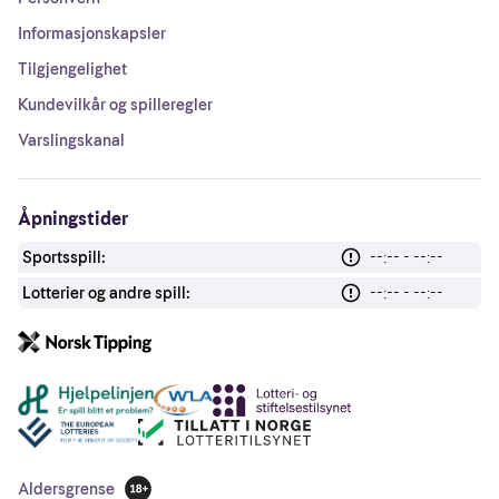
Informasjonskapsler
Tilgjengelighet
Kundevilkår og spilleregler
Varslingskanal
Åpningstider
Sportsspill:
--:-- - --:--
Lotterier og andre spill:
--:-- - --:--
Andre lenker
Aldersgrense
18 år