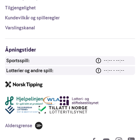
Tilgjengelighet
Kundevilkår og spilleregler
Varslingskanal
Åpningstider
Sportsspill:
--:-- - --:--
Lotterier og andre spill:
--:-- - --:--
Andre lenker
Aldersgrense
18 år