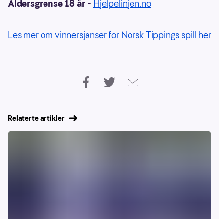
Aldersgrense 18 år
–
Hjelpelinjen.no
Les mer om vinnersjanser for Norsk Tippings spill her
Relaterte artikler