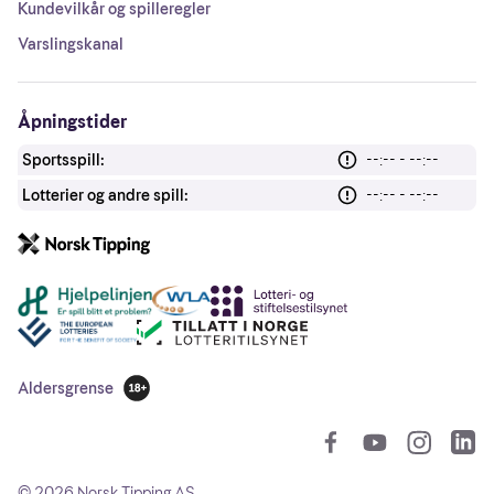
Kundevilkår og spilleregler
Varslingskanal
Åpningstider
Sportsspill:
--:-- - --:--
Lotterier og andre spill:
--:-- - --:--
Andre lenker
Aldersgrense
18 år
So
©
2026
Norsk Tipping AS.