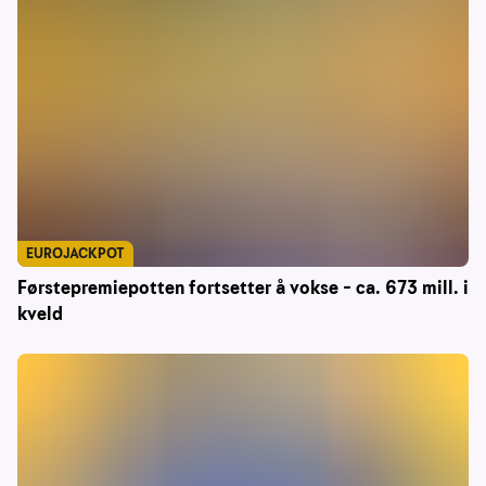
EUROJACKPOT
Førstepremiepotten fortsetter å vokse – ca. 673 mill. i
kveld