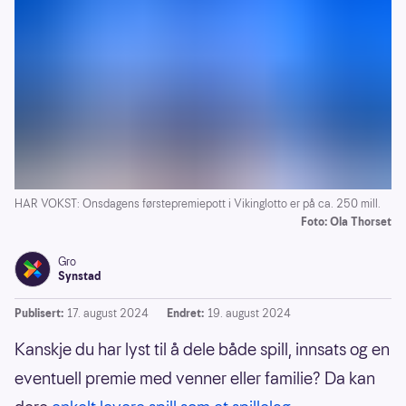
HAR VOKST: Onsdagens førstepremiepott i Vikinglotto er på ca. 250 mill.
Foto: Ola Thorset
Gro
Synstad
Publisert:
17. august 2024
Endret:
19. august 2024
Kanskje du har lyst til å dele både spill, innsats og en
eventuell premie med venner eller familie? Da kan