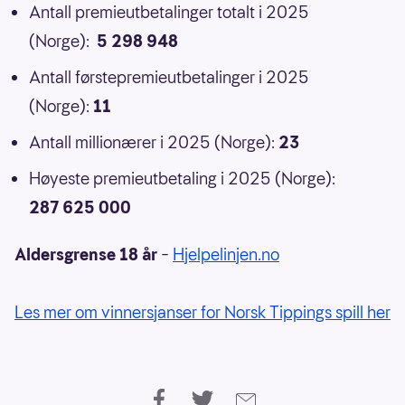
Antall premieutbetalinger totalt i 2025
(Norge):
5 298 948
Antall førstepremieutbetalinger i 2025
(Norge):
11
Antall millionærer i 2025 (Norge):
23
Høyeste premieutbetaling i 2025 (Norge):
287 625 000
Aldersgrense 18 år
–
Hjelpelinjen.no
Les mer om vinnersjanser for Norsk Tippings spill her