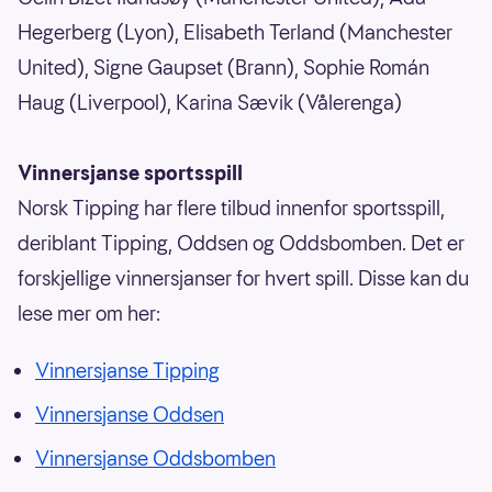
Hegerberg (Lyon), Elisabeth Terland (Manchester
United), Signe Gaupset (Brann), Sophie Román
Haug (Liverpool), Karina Sævik (Vålerenga)
Vinnersjanse sportsspill
Norsk Tipping har flere tilbud innenfor sportsspill,
deriblant Tipping, Oddsen og Oddsbomben. Det er
forskjellige vinnersjanser for hvert spill. Disse kan du
lese mer om her:
Vinnersjanse Tipping
Vinnersjanse Oddsen
Vinnersjanse Oddsbomben