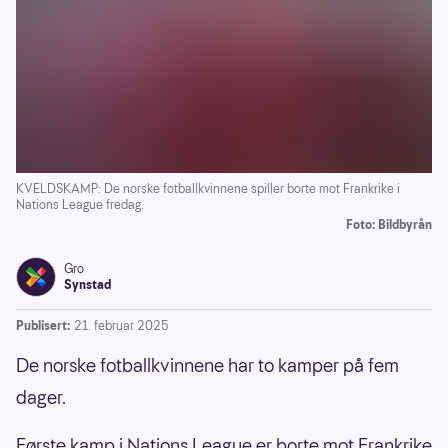
KVELDSKAMP: De norske fotballkvinnene spiller borte mot Frankrike i
Nations League fredag.
Foto: Bildbyrån
Gro
Synstad
Publisert:
21. februar 2025
De norske fotballkvinnene har to kamper på fem
dager.
Første kamp i Nations League er borte mot Frankrike