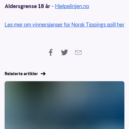
Aldersgrense 18 år
–
Hjelpelinjen.no
Les mer om vinnersjanser for Norsk Tippings spill her
Relaterte artikler