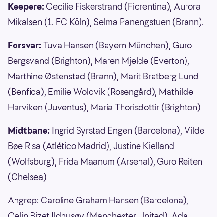
Keepere:
Cecilie Fiskerstrand (Fiorentina), Aurora
Mikalsen (1. FC Köln), Selma Panengstuen (Brann).
Forsvar:
Tuva Hansen (Bayern München), Guro
Bergsvand (Brighton), Maren Mjelde (Everton),
Marthine Østenstad (Brann), Marit Bratberg Lund
(Benfica), Emilie Woldvik (Rosengård), Mathilde
Harviken (Juventus), Maria Thorisdottir (Brighton)
Midtbane:
Ingrid Syrstad Engen (Barcelona), Vilde
Bøe Risa (Atlético Madrid), Justine Kielland
(Wolfsburg), Frida Maanum (Arsenal), Guro Reiten
(Chelsea)
Angrep: Caroline Graham Hansen (Barcelona),
Celin Bizet Ildhusøy (Manchester United), Ada