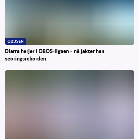
ODDSEN
Diarra herjer i OBOS-ligaen – nå jakter han
scoringsrekorden