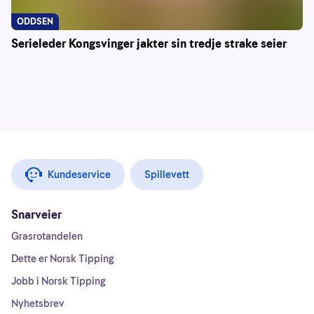
ODDSEN
Serieleder Kongsvinger jakter sin tredje strake seier
Kundeservice
Spillevett
Snarveier
Grasrotandelen
Dette er Norsk Tipping
Jobb i Norsk Tipping
Nyhetsbrev