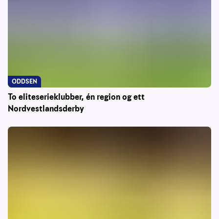
ODDSEN
To eliteserieklubber, én region og ett
Nordvestlandsderby