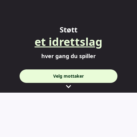
Støtt
et idrettslag
et idrettslag et historielag e
hver gang du spiller
Velg mottaker
“
Grasrotandelen gir deg muligheten til å bestemme