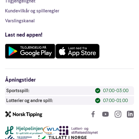
Tilgjengelighet
Kundevilkår og spilleregler
Varslingskanal
Last ned appen!
Åpningstider
Sportsspill:
07:00-03:00
Lotterier og andre spill:
07:00-01:00
So
Andre lenker