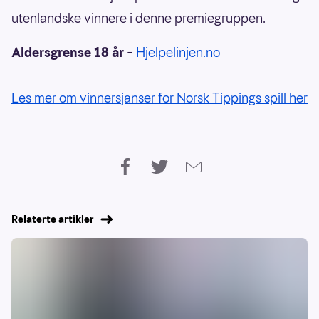
utenlandske vinnere i denne premiegruppen.
Aldersgrense 18 år
–
Hjelpelinjen.no
Les mer om vinnersjanser for Norsk Tippings spill her
Relaterte artikler