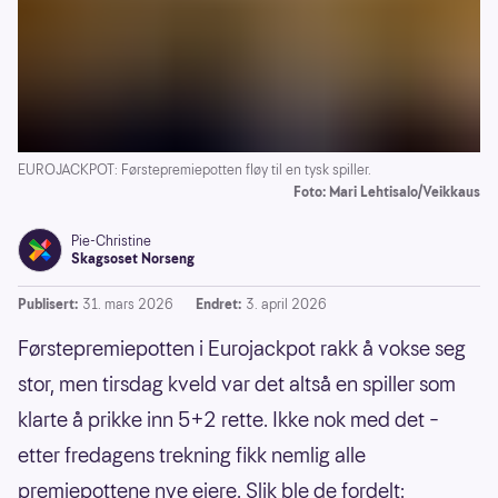
EUROJACKPOT: Førstepremiepotten fløy til en tysk spiller.
Foto: Mari Lehtisalo/Veikkaus
Pie-Christine
Skagsoset Norseng
Publisert:
31. mars 2026
Endret:
3. april 2026
Førstepremiepotten i Eurojackpot rakk å vokse seg
stor, men tirsdag kveld var det altså en spiller som
klarte å prikke inn 5+2 rette. Ikke nok med det –
etter fredagens trekning fikk nemlig alle
premiepottene nye eiere. Slik ble de fordelt: