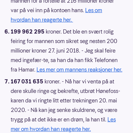
mannen for å fortelle at 216 millioner kroner
var på vei inn på kontoen hans.
Les om
hvordan han reagerte her.
199 962 295
kroner. Det ble en svært rolig
feiring for mannen som sikret seg nesten 200
millioner kroner 27. juni 2018. - Jeg skal feire
med ingefær-te, sa han da han fikk Telefonen
fra Hamar.
Les mer om mannens reaksjoner her.
167 031 635
kroner. - Nå har vi venta på at
dere skulle ringe og bekrefte, utbrøt Hønefoss-
karen da vi ringte litt etter trekningen 20. mai
2020. - Nå kan jeg senke skuldrene, og være
trygg på at det ikke er en drøm, la han til.
Les
mer om hvordan han reagerte her.