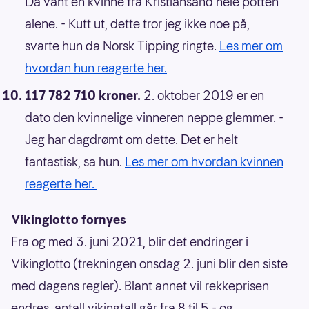
Da vant en kvinne fra Kristiansand hele potten
alene. - Kutt ut, dette tror jeg ikke noe på,
svarte hun da Norsk Tipping ringte.
Les mer om
hvordan hun reagerte her.
117 782 710 kroner.
2. oktober 2019 er en
dato den kvinnelige vinneren neppe glemmer. -
Jeg har dagdrømt om dette. Det er helt
fantastisk, sa hun.
Les mer om hvordan kvinnen
reagerte her.
Vikinglotto fornyes
Fra og med 3. juni 2021, blir det endringer i
Vikinglotto (trekningen onsdag 2. juni blir den siste
med dagens regler). Blant annet vil rekkeprisen
endres, antall vikingtall går fra 8 til 5 - og