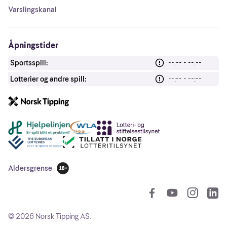
Varslingskanal
Åpningstider
Sportsspill:
--:-- - --:--
Lotterier og andre spill:
--:-- - --:--
Andre lenker
Aldersgrense
18 år
So
©
2026
Norsk Tipping AS.