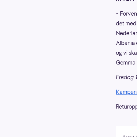
– Forven
det med 
Nederlan
Albania 
og vi sk
Gemma G
Fredag 1
Kampen
Returoppg
Norsk T