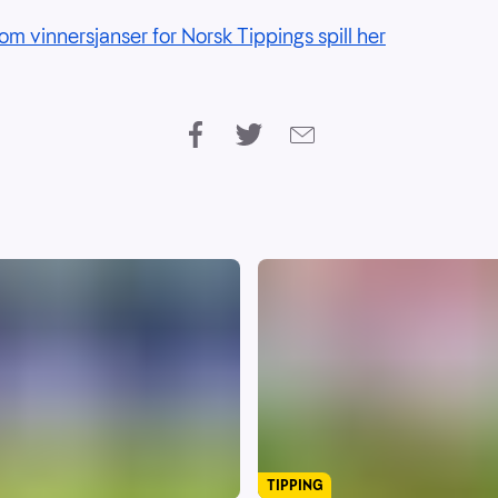
om vinnersjanser for Norsk Tippings spill her
TIPPING