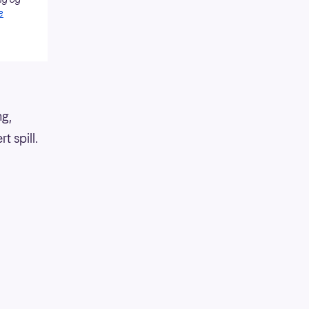
e
ng,
 spill.