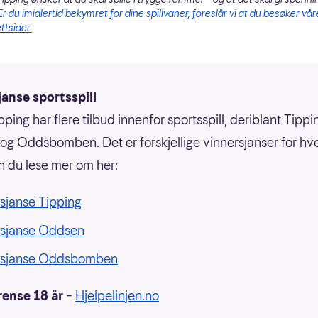
Er du imidlertid bekymret for dine spillvaner, foreslår vi at du besøker vår
ttsider.
anse sportsspill
ping har flere tilbud innenfor sportsspill, deriblant Tippi
g Oddsbomben. Det er forskjellige vinnersjanser for hvert
n du lese mer om her:
sjanse Tipping
rsjanse Oddsen
rsjanse Oddsbomben
rense 18 år
–
Hjelpelinjen.no