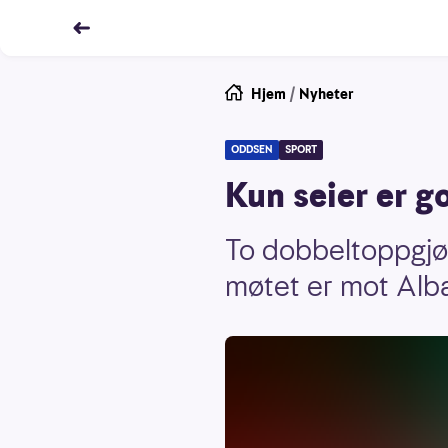
Hjem
/
Nyheter
ODDSEN
SPORT
Kun seier er g
To dobbeltoppgjør
møtet er mot Alba