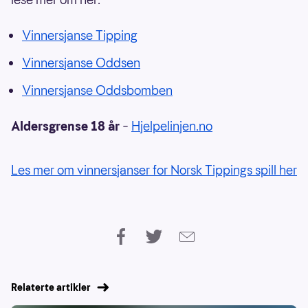
Vinnersjanse Tipping
Vinnersjanse Oddsen
Vinnersjanse Oddsbomben
Aldersgrense 18 år
–
Hjelpelinjen.no
Les mer om vinnersjanser for Norsk Tippings spill her
Relaterte artikler