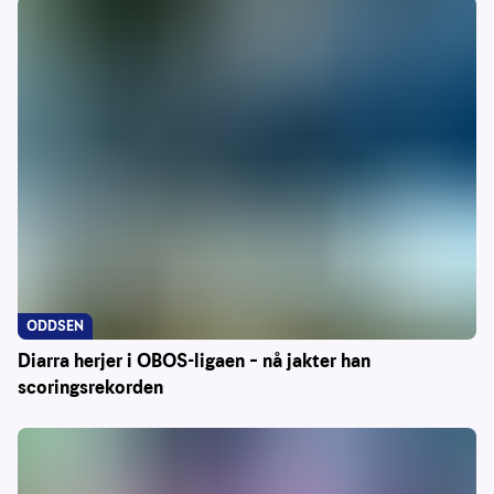
ODDSEN
Diarra herjer i OBOS-ligaen – nå jakter han
scoringsrekorden