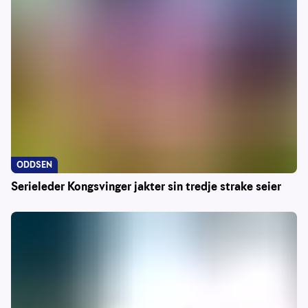
ODDSEN
Serieleder Kongsvinger jakter sin tredje strake seier