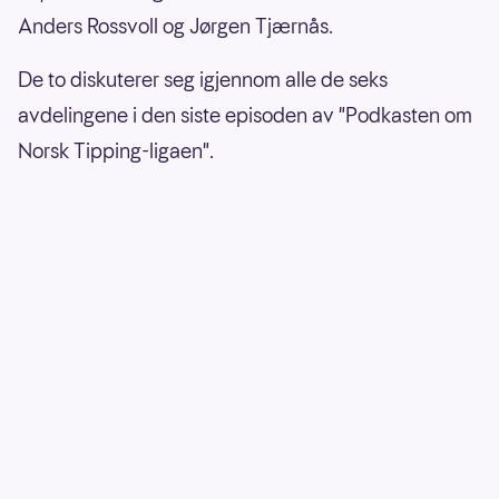
Anders Rossvoll og Jørgen Tjærnås.
De to diskuterer seg igjennom alle de seks
avdelingene i den siste episoden av "Podkasten om
Norsk Tipping-ligaen".