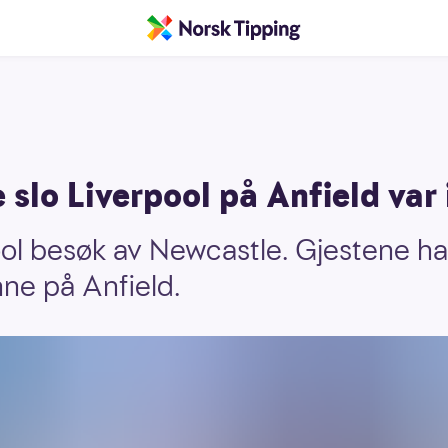
 slo Liverpool på Anfield var
ool besøk av Newcastle. Gjestene har
ne på Anfield.