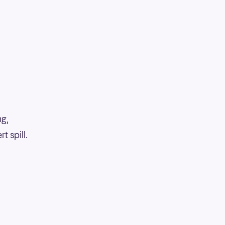
ng,
 spill.