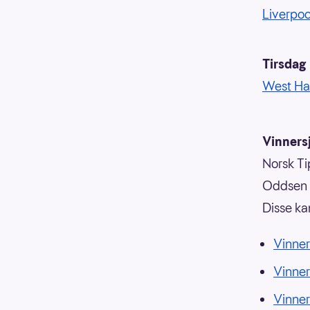
Liverpoo
Tirsdag
West Ham
Vinnersj
Norsk Tip
Oddsen o
Disse ka
Vinner
Vinne
Vinne