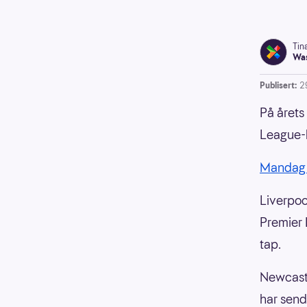
Tin
Was
Publisert:
2
På årets
League-
Mandag 
Liverpoo
Premier 
tap.
Newcastl
har send