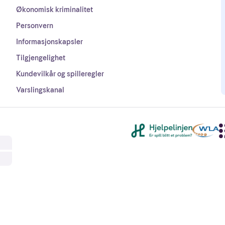
Økonomisk kriminalitet
Personvern
Informasjonskapsler
Tilgjengelighet
Kundevilkår og spilleregler
Varslingskanal
Andre lenker