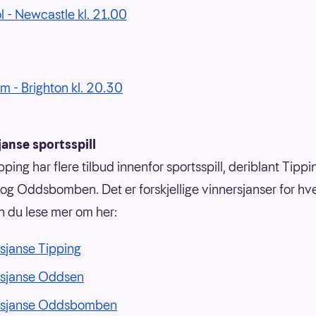
l - Newcastle kl. 21.00
 - Brighton kl. 20.30
anse sportsspill
ping har flere tilbud innenfor sportsspill, deriblant Tippi
g Oddsbomben. Det er forskjellige vinnersjanser for hvert
n du lese mer om her:
sjanse Tipping
rsjanse Oddsen
rsjanse Oddsbomben