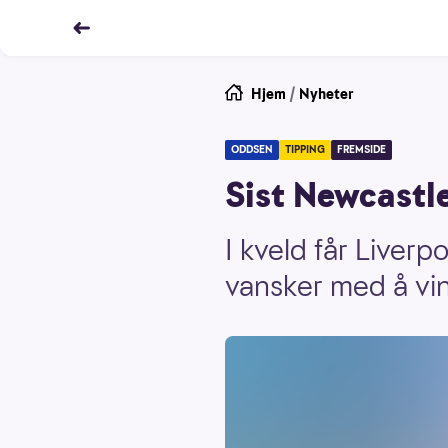
Hjem
/
Nyheter
ODDSEN
TIPPING
FREMSIDE
Sist Newcastle
I kveld får Liverp
vansker med å vin