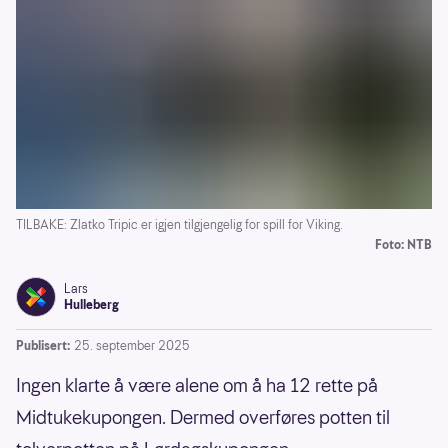
TILBAKE: Zlatko Tripic er igjen tilgjengelig for spill for Viking.
Foto: NTB
Lars
Hulleberg
Publisert:
25. september 2025
Ingen klarte å være alene om å ha 12 rette på
Midtukekupongen. Dermed overføres potten til