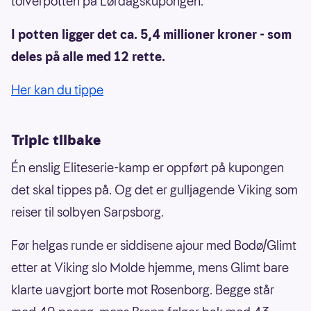
tolverpotten på Lørdagskupongen.
I potten ligger det ca. 5,4 millioner kroner - som
deles på alle med 12 rette.
Her kan du tippe
Tripic tilbake
Én enslig Eliteserie-kamp er oppført på kupongen
det skal tippes på. Og det er gulljagende Viking som
reiser til solbyen Sarpsborg.
Før helgas runde er siddisene ajour med Bodø/Glimt
etter at Viking slo Molde hjemme, mens Glimt bare
klarte uavgjort borte mot Rosenborg. Begge står