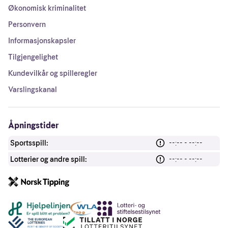
Økonomisk kriminalitet
Personvern
Informasjonskapsler
Tilgjengelighet
Kundevilkår og spilleregler
Varslingskanal
Åpningstider
Sportsspill:
--:-- - --:--
Lotterier og andre spill:
--:-- - --:--
Andre lenker