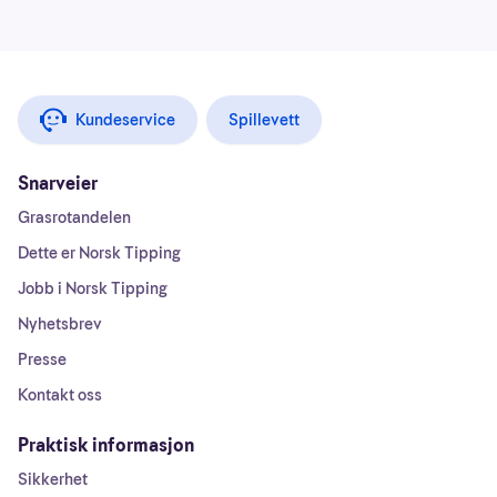
Kundeservice
Spillevett
Snarveier
Grasrotandelen
Dette er Norsk Tipping
Jobb i Norsk Tipping
Nyhetsbrev
Presse
Kontakt oss
Praktisk informasjon
Sikkerhet