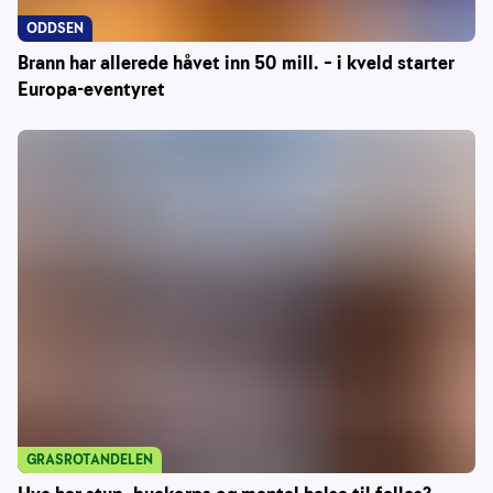
ODDSEN
Brann har allerede håvet inn 50 mill. – i kveld starter
Europa-eventyret
GRASROTANDELEN