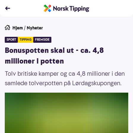
Hjem
/
Nyheter
SPORT
TIPPING
FREMSIDE
Bonuspotten skal ut - ca. 4,8
millioner i potten
Tolv britiske kamper og ca 4,8 millioner i den
samlede tolverpotten på Lørdagskupongen.