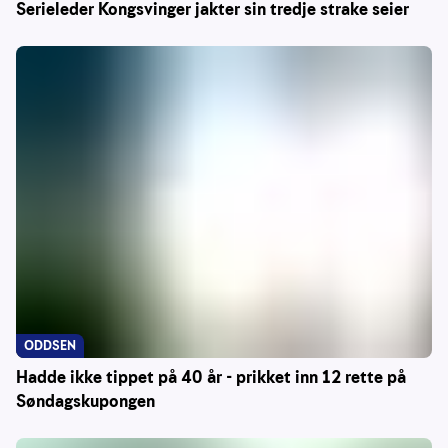
Serieleder Kongsvinger jakter sin tredje strake seier
ODDSEN
Hadde ikke tippet på 40 år - prikket inn 12 rette på
Søndagskupongen