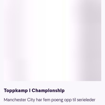
Toppkamp i Championship
Manchester City har fem poeng opp til serieleder