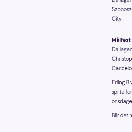
Szoboszl
City.
Målfest 
Da lagen
Christop
Cancelo,
Erling B
spilte f
onsdage
Blir det 