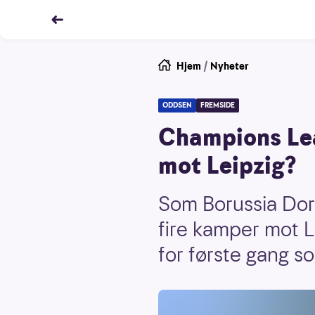
Hjem
/
Nyheter
ODDSEN
FREMSIDE
Champions Lea
mot Leipzig?
Som Borussia Dort
fire kamper mot L
for første gang s