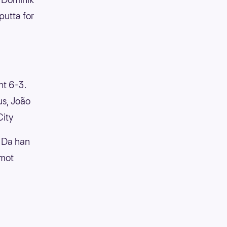
putta for
nt 6-3.
us, João
City
. Da han
 mot