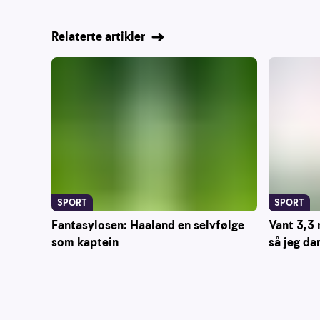
Relaterte artikler
SPORT
SPORT
Vant 3,3 
Fantasylosen: Haaland en selvfølge
så jeg da
som kaptein