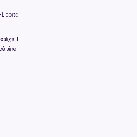
-1 borte
sliga. I
på sine