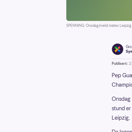
SPENNING: Onsdag kveld møtes Leipzig o
Gro
Syn
Publisert:
2
Pep Guar
Champio
Onsdag e
stund er 
Leipzig.
Da lagen