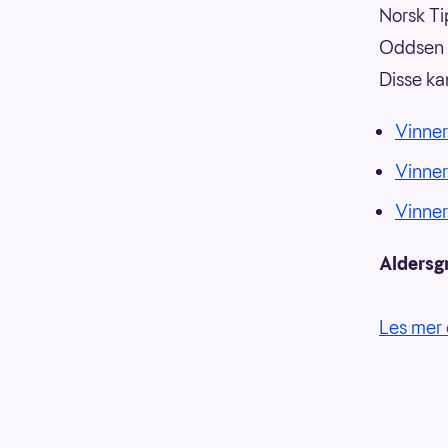
Norsk Tip
Oddsen o
Disse ka
Vinner
Vinne
Vinne
Aldersg
Les mer 