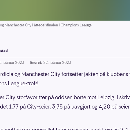
g Manchester City i åttedelsfinalen i Champions Leauge.
stad
1. februar 2023
Endret:
22. februar 2023
diola og Manchester City fortsetter jakten på klubbens 
ns League-trofé.
r City storfavoritter på oddsen borte mot Leipzig. I skr
det 1,77 på City-seier, 3,75 på uavgjort og 4,20 på seier 
e møttes i gruppespillet forrige sesong, vant Leipzig 2-1