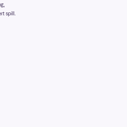
ng,
 spill.