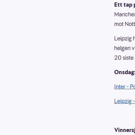
Ett tap
Manchest
mot Nott
Leipzig 
helgen v
20 siste
Onsdag
Inter - 
Leipzig 
Vinnersj