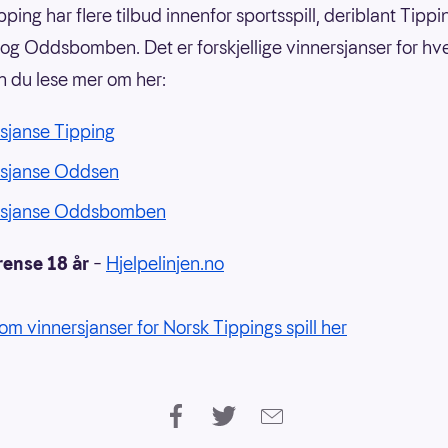
ping har flere tilbud innenfor sportsspill, deriblant Tippi
g Oddsbomben. Det er forskjellige vinnersjanser for hvert
n du lese mer om her:
sjanse Tipping
rsjanse Oddsen
rsjanse Oddsbomben
rense 18 år
–
Hjelpelinjen.no
om vinnersjanser for Norsk Tippings spill her