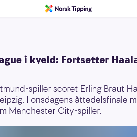
gue i kveld: Fortsetter Haala
mund-spiller scoret Erling Braut H
eipzig. I onsdagens åttedelsfinale 
om Manchester City-spiller.