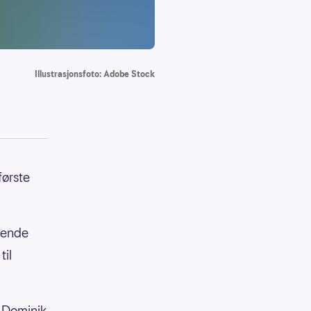
Illustrasjonsfoto: Adobe Stock
første
ivende
til
. Dominik