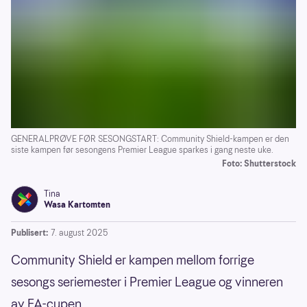
GENERALPRØVE FØR SESONGSTART: Community Shield-kampen er den
siste kampen før sesongens Premier League sparkes i gang neste uke.
Foto: Shutterstock
Tina
Wasa Kartomten
Publisert:
7. august 2025
Community Shield er kampen mellom forrige
sesongs seriemester i Premier League og vinneren
av FA-cupen.