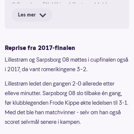
6 Sarpsborg FK, Viking, Lillestrøm, Molde
Les mer
5 Strømsgodset
4 Ørn Horten, Vålerenga
Reprise fra 2017-finalen
3 Frigg, Mjøndalen
Lillestrøm og Sarpsborg 08 møttes i cupfinalen også
2 Mercantile, Bodø/Glimt, Tromsø, Aalesund
i 2017, da vant romerikingene 3–2.
1 Grane (Nordstrand), Kvik (Halden), Sparta,
Lillestrøm ledet den gangen 2-0 allerede etter
Gjøvik/Lyn, Moss, Bryne, Stabæk, Hødd
elleve minutter. Sarpsborg 08 slo tilbake én gang,
(Kronologisk rekkefølge)
før klubblegenden Frode Kippe økte ledelsen til 3-1.
Med det ble han matchvinner - selv om han også
scoret selvmål senere i kampen.