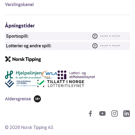
Varslingskanal
Åpningstider
Sportsspill:
--:-- - --:--
Lotterier og andre spill:
--:-- - --:--
Andre lenker
Aldersgrense
18 år
So
©
2026
Norsk Tipping AS.