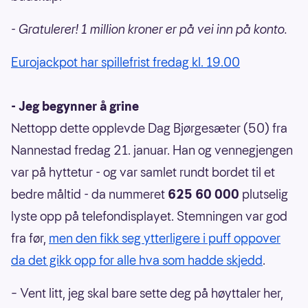
- Gratulerer! 1 million kroner er på vei inn på konto.
Eurojackpot har spillefrist fredag kl. 19.00
- Jeg begynner å grine
Nettopp dette opplevde Dag Bjørgesæter (50) fra
Nannestad fredag 21. januar. Han og vennegjengen
var på hyttetur - og var samlet rundt bordet til et
bedre måltid - da nummeret
625 60 000
plutselig
lyste opp på telefondisplayet. Stemningen var god
fra før,
men den fikk seg ytterligere i puff oppover
da det gikk opp for alle hva som hadde skjedd
.
– Vent litt, jeg skal bare sette deg på høyttaler her,