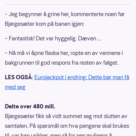
– Jeg begynner å grine her, kommenterte noen før
Bjørgesæter kom på banen igjen:
– Fantastisk! Det var hyggelig. Dæven ...
– Nå må vi åpne flaska her, ropte en av vennene i
bakgrunnen til god respons fra resten av følget.
LES OGSÅ
:
Eurojackpot i endring: Dette bør man få
med seg
Delte over 480 mill.
Bjørgesæter fikk så vidt summet seg mot slutten av
samtalen. På spørsmål om hva pengene skal brukes
til, var han usikker, men så for seg muligens å