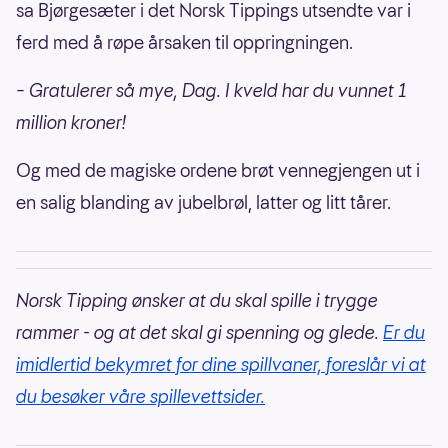
sa Bjørgesæter i det Norsk Tippings utsendte var i
ferd med å røpe årsaken til oppringningen.
– Gratulerer så mye, Dag. I kveld har du vunnet 1
million kroner!
Og med de magiske ordene brøt vennegjengen ut i
en salig blanding av jubelbrøl, latter og litt tårer.
Norsk Tipping ønsker at du skal spille i trygge
rammer - og at det skal gi spenning og glede.
Er du
imidlertid bekymret for dine spillvaner, foreslår vi at
du besøker våre spillevettsider.