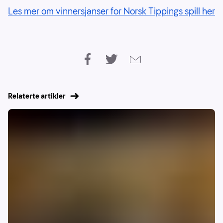
Les mer om vinnersjanser for Norsk Tippings spill her
Relaterte artikler