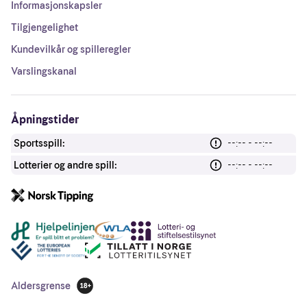
Informasjonskapsler
Tilgjengelighet
Kundevilkår og spilleregler
Varslingskanal
Åpningstider
Sportsspill:
--:-- - --:--
Lotterier og andre spill:
--:-- - --:--
Andre lenker
Aldersgrense
18 år