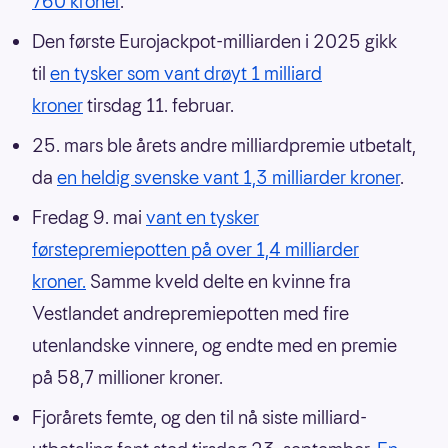
760 kroner
.
Den første Eurojackpot-milliarden i 2025 gikk
til
en tysker som vant drøyt 1 milliard
kroner
tirsdag 11. februar.
25. mars ble årets andre milliardpremie utbetalt,
da
en heldig svenske vant 1,3 milliarder kroner
.
Fredag 9. mai
vant en tysker
førstepremiepotten på over 1,4 milliarder
kroner.
Samme kveld delte en kvinne fra
Vestlandet andrepremiepotten med fire
utenlandske vinnere, og endte med en premie
på 58,7 millioner kroner.
Fjorårets femte, og den til nå siste milliard-