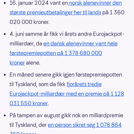
16. januar 2024 vant en
norsk alenevinner den
største premieutbetalinger her til lands
på 1 360
020 000 kroner.
4. juni samme år fikk vi årets andre Eurojackpot-
milliardær, da
en dansk alenevinner vant hele
førstepremiepotten på 1 378 680 000
kroner
alene.
En måned senere gikk igjen førstepremiepotten
til Tyskland, som da fikk
fjorårets tredje
Eurojackpot-milliardær med en premie på 1 128
031 550 kroner
.
På tampen av august gikk nok en milliardpremie
til Tyskland, der
en person sikret seg 1 078 864