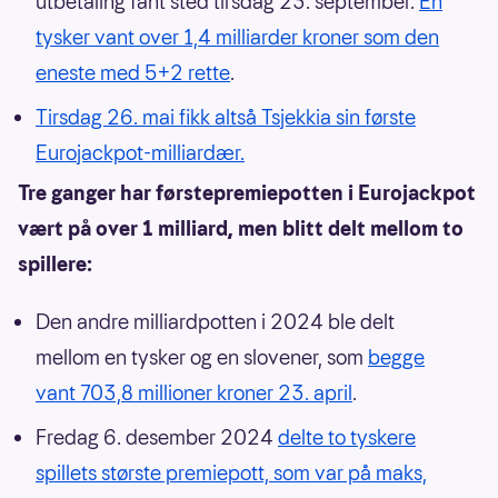
utbetaling fant sted tirsdag 23. september.
En
tysker vant over 1,4 milliarder kroner som den
eneste med 5+2 rette
.
Tirsdag 26. mai fikk altså Tsjekkia sin første
Eurojackpot-milliardær.
Tre ganger har førstepremiepotten i Eurojackpot
vært på over 1 milliard, men blitt delt mellom to
spillere:
Den andre milliardpotten i 2024 ble delt
mellom en tysker og en slovener, som
begge
vant 703,8 millioner kroner 23. april
.
Fredag 6. desember 2024
delte to tyskere
spillets største premiepott, som var på maks,