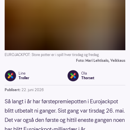
EUROJACKPOT: Store potter er i spill hver tirsdag og fredag.
Foto: Mari Lehtisalo, Veikkaus
Line
Ola
Troller
Thorset
Publisert:
22. juni 2026
Så langt i år har førstepremiepotten i Eurojackpot
blitt utbetalt ni ganger. Sist gang var tirsdag 26. mai.
Det var også den første og hittil eneste gangen noen
har blitt Eurojackpot-milliardær i år.