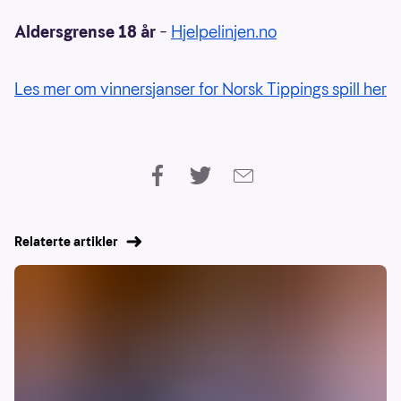
Aldersgrense 18 år
–
Hjelpelinjen.no
Les mer om vinnersjanser for Norsk Tippings spill her
Relaterte artikler