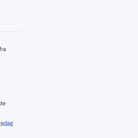
fra
ste
t
fredag