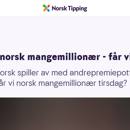
 norsk mangemillionær - får v
norsk spiller av med andrepremiepot
Får vi norsk mangemillionær tirsdag?