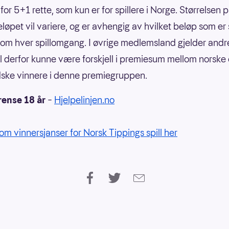
or 5+1 rette, som kun er for spillere i Norge. Størrelsen 
eløpet vil variere, og er avhengig av hvilket beløp som er
om hver spillomgang. I øvrige medlemsland gjelder andre
il derfor kunne være forskjell i premiesum mellom norske
ske vinnere i denne premiegruppen.
rense 18 år
–
Hjelpelinjen.no
om vinnersjanser for Norsk Tippings spill her