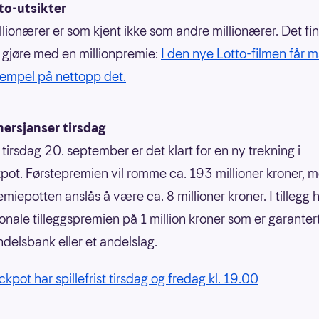
to-utsikter
llionærer er som kjent ikke som andre millionærer. Det f
gjøre med en millionpremie:
I den nye Lotto-filmen får m
empel på nettopp det.
nersjanser tirsdag
 tirsdag 20. september er det klart for en ny trekning i
pot. Førstepremien vil romme ca. 193 millioner kroner, 
iepotten anslås å være ca. 8 millioner kroner. I tillegg h
onale tilleggspremien på 1 million kroner som er garanter
andelsbank eller et andelslag.
kpot har spillefrist tirsdag og fredag kl. 19.00