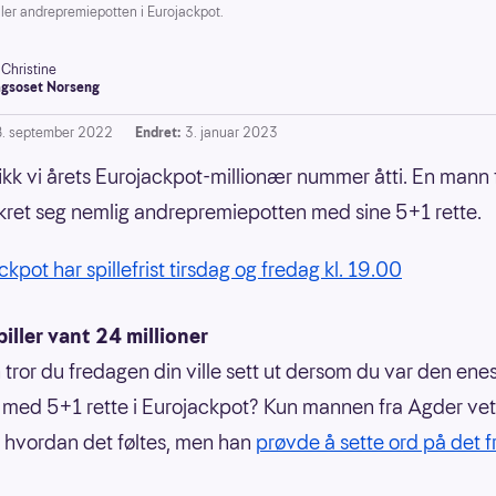
ler andrepremiepotten i Eurojackpot.
-Christine
gsoset Norseng
8. september 2022
Endret:
3. januar 2023
ikk vi årets Eurojackpot-millionær nummer åtti. En mann 
kret seg nemlig andrepremiepotten med sine 5+1 rette.
kpot har spillefrist tirsdag og fredag kl. 19.00
iller vant 24 millioner
tror du fredagen din ville sett ut dersom du var den ene
n med 5+1 rette i Eurojackpot? Kun mannen fra Agder ve
 hvordan det føltes, men han
prøvde å sette ord på det 