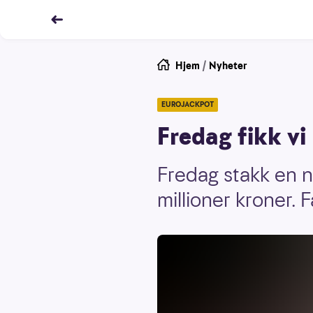
Hjem
/
Nyheter
EUROJACKPOT
Fredag fikk vi
Fredag stakk en 
millioner kroner. 