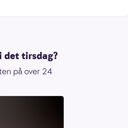
i det tirsdag?
ten på over 24