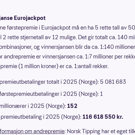
janse Eurojackpot
nne førstepremie i Eurojackpot må en ha 5 rette tall av 50
 til 2 rette stjernetall av 12 mulige. Det gir totalt ca. 140 mi
ombinasjoner, og vinnersjansen blir da ca. 1:140 millione
or andrepremie er vinnersjansen ca. 1:7 millioner per rek
premie (1 million kroner) er ca. 1:antall rekker.
 premieutbetalinger totalt i 2025 (Norge): 5 081 683
 førstepremieutbetalinger i 2025 (Norge): 1
 millionærer i 2025 (Norge):
152
premieutbetaling i 2025 (Norge):
116 618 550 kr.
nformasjon om andrepremie
: Norsk Tipping har et eget til