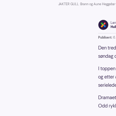
JAKTER GULL: Brann og Aune Heggebø van
Lar
Hul
Publisert:
6
Den tred
søndag 
I toppen
og etter
serieled
Dramaet 
Odd ryk