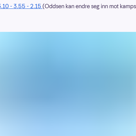
.10 - 3.55 - 2.15
(Oddsen kan endre seg inn mot kamps