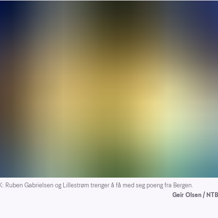
 Ruben Gabrielsen og Lillestrøm trenger å få med seg poeng fra Bergen.
Geir Olsen / NT