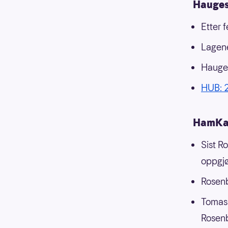
Hauges
Etter 
Lagene
Hauges
HUB: 2
HamKa
Sist R
oppgjø
Rosenb
Tomas 
Rosen