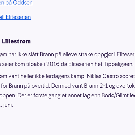
ien på Oddsen
ll Eliteserien
 Lillestrøm
røm har ikke slått Brann på elleve strake oppgjør i Eliteser
e seier kom tilbake i 2016 da Eliteserien het Tippeligaen.
trøm vant heller ikke lørdagens kamp. Niklas Castro score
e for Brann på overtid. Dermed vant Brann 2-1 og overtok
toppen. Der er første gang et annet lag enn Bodø/Glimt l
. juni.