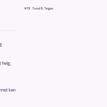
NTB
Trond R. Teigen
og
 helg,
annet kan