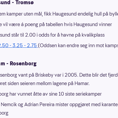
und - Tromsø
fem kamper uten mål, fikk Haugesund endelig hull på bylle
 vil være á poeng på tabellen hvis Haugesund vinner
und står til 2.00 i odds for å havne på kvalikplass
.50 - 3.25 - 2.75
(Oddsen kan endre seg inn mot kamps
m - Rosenborg
osenborg vant på Briskeby var i 2005. Dette blir det fjer
ret siden seieren mellom lagene på Hamar.
org har vunnet åtte av sine 10 siste seriekamper
Nemcik og Adrian Pereira mister oppgjøret med karante
borg