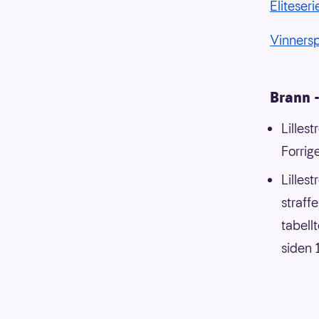
Eliteser
Vinnerspi
Brann -
Lillest
Forrig
Lilles
straff
tabell
siden 1