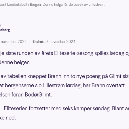
t komfortabelt i Bergen. Denne helga får de besøk av Lillestrøm.
s
leberg
. november 2024
Endret:
9. november 2024
je siste runden av årets Eliteserie-sesong spilles lørdag 
denne helgen.
 av tabellen kneppet Brann inn to nye poeng på Glimt sist
 at bergenserne slo Lillestrøm lørdag, har Brann overtatt
elsen foran Bodø/Glimt.
i Eliteserien fortsetter med seks kamper søndag. Blant 
ke ned.