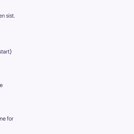
n sist.
tart)
de
ne for