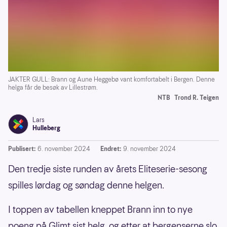
JAKTER GULL: Brann og Aune Heggebø vant komfortabelt i Bergen. Denne
helga får de besøk av Lillestrøm.
NTB
Trond R. Teigen
Lars
Hulleberg
Publisert:
6. november 2024
Endret:
9. november 2024
Den tredje siste runden av årets Eliteserie-sesong
spilles lørdag og søndag denne helgen.
I toppen av tabellen kneppet Brann inn to nye
poeng på Glimt sist helg, og etter at bergenserne slo