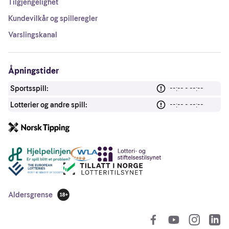
Tilgjengelighet
Kundevilkår og spilleregler
Varslingskanal
Åpningstider
Sportsspill:
--:-- - --:--
Lotterier og andre spill:
--:-- - --:--
Andre lenker
Aldersgrense
18 år