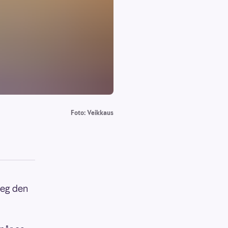
Foto: Veikkaus
 seg den