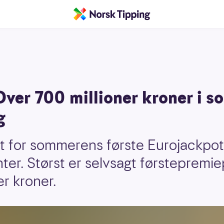
Over 700 millioner kroner i 
g
rt for sommerens første Eurojackpot-
nter. Størst er selvsagt førstepremi
er kroner.