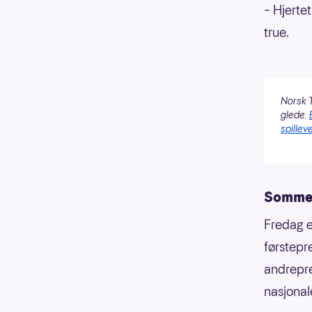
– Hjerte
true.
Norsk T
glede.
spilleve
Sommer
Fredag e
førstepr
andreprem
nasjonal