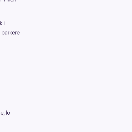
k i
n parkere
e, lo