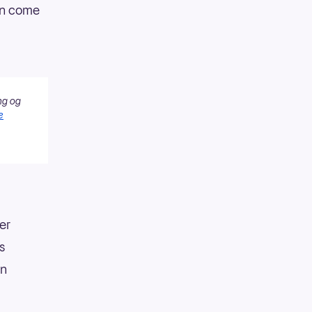
can come
ng og
e
er
s
en