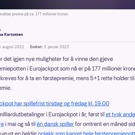
ukbar premie på ca. 177 millioner kroner.
a
a Kartomten
8. august 2022
Endret:
3. januar 2023
r det igjen nye muligheter for å vinne den gjeve
emiepotten i Eurojackpot som nå er på 177 millioner kron
l kreves for å ta en førstepremie, mens 5+1 rette holder til
emie.
kpot har spillefrist tirsdag og fredag kl. 19.00
milliardutbetalinger i Eurojackpot i år, først til
et tysk ande
re
i mai og så til
én dansk spiller
for omtrent en måned sid
august en heldig
polakk som kapret hele førstepremiepot