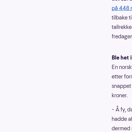
på 448 m
tilbake t
tallrekke
fredagen
Ble het 
En norsk
etter fo
snappet 
kroner.
– Å fy, 
hadde ak
dermed s