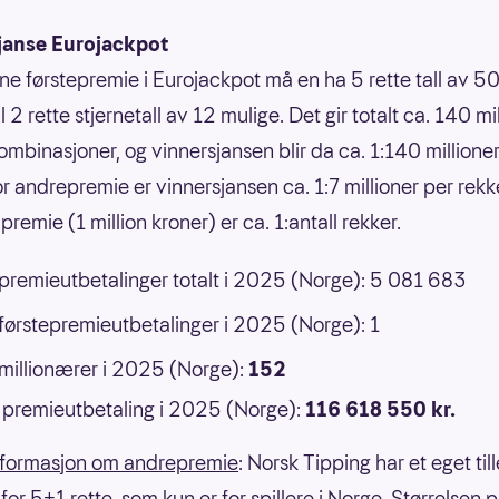
janse Eurojackpot
nne førstepremie i Eurojackpot må en ha 5 rette tall av 50
 til 2 rette stjernetall av 12 mulige. Det gir totalt ca. 140 mi
ombinasjoner, og vinnersjansen blir da ca. 1:140 millione
or andrepremie er vinnersjansen ca. 1:7 millioner per rek
premie (1 million kroner) er ca. 1:antall rekker.
 premieutbetalinger totalt i 2025 (Norge): 5 081 683
 førstepremieutbetalinger i 2025 (Norge): 1
 millionærer i 2025 (Norge):
152
premieutbetaling i 2025 (Norge):
116 618 550 kr.
nformasjon om andrepremie
: Norsk Tipping har et eget til
or 5+1 rette, som kun er for spillere i Norge. Størrelsen 