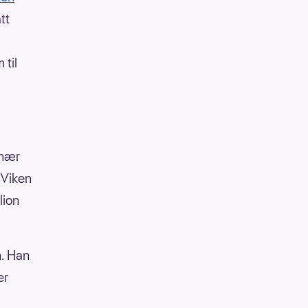
tt
 til
onær
 Viken
lion
n. Han
er