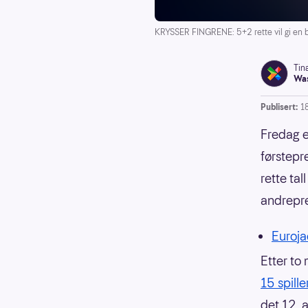
KRYSSER FINGRENE: 5+2 rette vil gi en br
Tin
Was
Publisert:
1
Fredag e
førstepr
rette tal
andrepr
Eurojac
Etter to 
15 spille
det 12. 