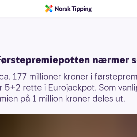
Førstepremiepotten nærmer se
ca. 177 millioner kroner i førsteprem
er 5+2 rette i Eurojackpot. Som vanli
mien på 1 million kroner deles ut.