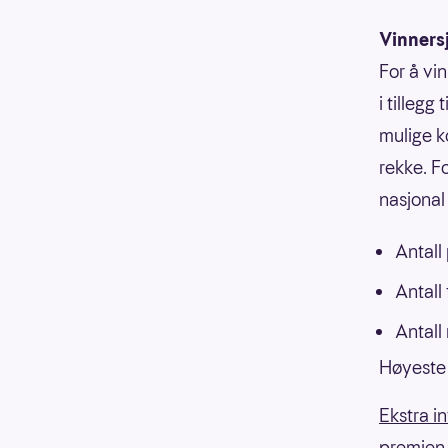
Vinners
For å vi
i tillegg
mulige k
rekke. F
nasjonal 
Antall
Antall
Antall
Høyeste 
Ekstra i
premien f