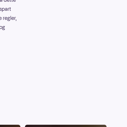
 spart
 regler,
 og