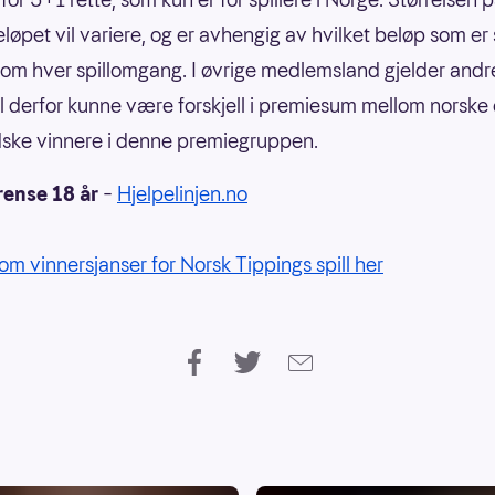
eløpet vil variere, og er avhengig av hvilket beløp som er
om hver spillomgang. I øvrige medlemsland gjelder andre
il derfor kunne være forskjell i premiesum mellom norske
ske vinnere i denne premiegruppen.
rense 18 år
–
Hjelpelinjen.no
om vinnersjanser for Norsk Tippings spill her