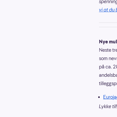
spennin
vi at du 
Nye mul
Neste tr
som nevn
på ca. 28
andelsban
tilleggs
Eurojac
Lykke til!