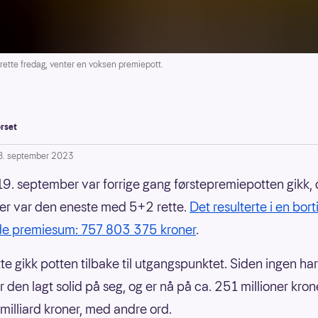
ette fredag, venter en voksen premiepott.
rset
8. september 2023
19. september var forrige gang førstepremiepotten gikk,
ller var den eneste med 5+2 rette.
Det resulterte i en bor
de premiesum: 757 803 375 kroner
.
tte gikk potten tilbake til utgangspunktet. Siden ingen har
r den lagt solid på seg, og er nå på ca. 251 millioner kron
 milliard kroner, med andre ord.