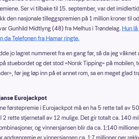
emiene. Ser vi tilbake til 15. september, var det imidlerti
kk den nasjonale tilleggspremien på 1 million kroner til o
 var Gunhild Midtlyng (48) fra Melhus i Trøndelag.
Hun lå
n da Telefonen fra Hamar ringte.
dde jo lagret nummeret fra en gang før, så da jeg våknet 
 på stuebordet og det stod «Norsk Tipping» på mobilen, 
ader», før jeg løp inn på et annet rom, sa en meget glad tr
janse Eurojackpot
nne førstepremie i Eurojackpot må en ha 5 rette tall av 50
 til 2 rette stjernetall av 12 mulige. Det gir totalt ca. 140 mi
ombinasjoner, og vinnersjansen blir da ca. 1:140 millione
or andrepremie er vinnersjansen ca. 1:7 millioner per rek