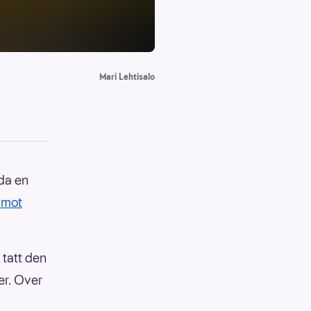
Mari Lehtisalo
 da en
timot
 tatt den
er. Over