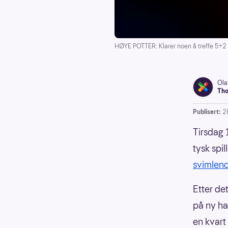
HØYE POTTER: Klarer noen å treffe 5+2 r
Ola
Tho
Publisert:
2
Tirsdag 
tysk spi
svimlen
Etter de
på ny ha
en kvart