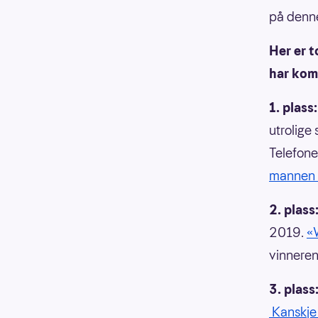
på denne
Her er 
har kom
1. plass:
utrolige
Telefone
mannen e
2. plass
2019.
«
vinneren 
3. plass
Kanskje 