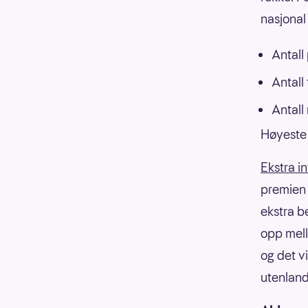
nasjonal 
Antall
Antall
Antall
Høyeste 
Ekstra i
premien f
ekstra b
opp mell
og det v
utenland