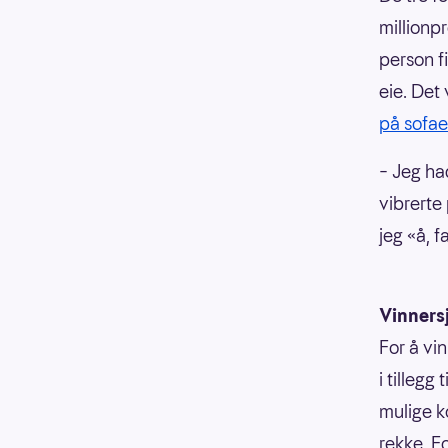
millionpr
person fi
eie. Det
på sofae
– Jeg ha
vibrerte
jeg «å, f
Vinners
For å vi
i tillegg
mulige k
rekke. F