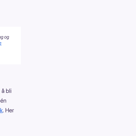
ng og
e
å bli
 én
k
. Her