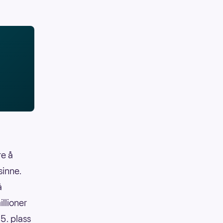
re å
sinne.
å
llioner
 5. plass