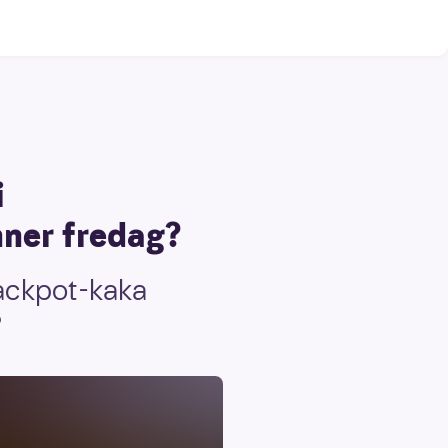
i
nner fredag?
jackpot-kaka
?