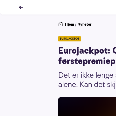
Hjem
/
Nyheter
EUROJACKPOT
Eurojackpot: O
førstepremiepo
Det er ikke lenge
alene. Kan det sk