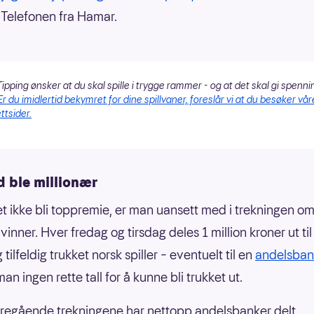
t Telefonen fra Hamar.
ipping ønsker at du skal spille i trygge rammer - og at det skal gi spenni
Er du imidlertid bekymret for dine spillvaner, foreslår vi at du besøker vår
ttsider.
d ble millionær
et ikke bli toppremie, er man uansett med i trekningen om 
vinner. Hver fredag og tirsdag deles 1 million kroner ut til
 tilfeldig trukket norsk spiller – eventuelt til en
andelsban
an ingen rette tall for å kunne bli trukket ut.
oregående trekningene har nettopp andelsbanker delt