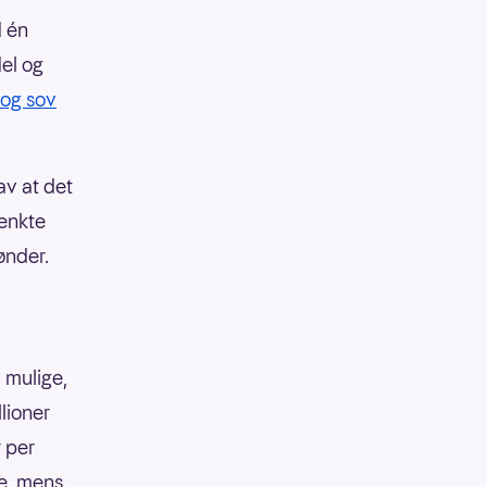
d én
del og
 og sov
av at det
tenkte
ønder.
 mulige,
llioner
r per
ke, mens