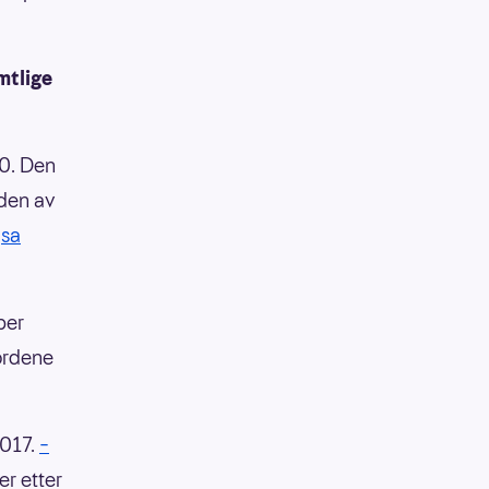
mtlige
20. Den
nden av
,
sa
ber
ordene
2017.
–
r etter