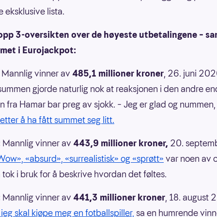
 eksklusive lista.
topp 3-oversikten over de høyeste utbetalingene – sa
met i Eurojackpot:
Mannlig vinner av
485,1 millioner kroner
, 26. juni 20
 summen gjorde naturlig nok at reaksjonen i den andre e
n fra Hamar bar preg av sjokk. – Jeg er glad og nummen
tter å ha fått summet seg litt.
:
Mannlig vinner av
443,9 millioner kroner,
20. septem
Wow», «absurd», «surrealistisk» og «sprøtt»
var noen av 
tok i bruk for å beskrive hvordan det føltes.
:
Mannlig vinner av
441,3 millioner kroner
, 18. august 
jeg skal kjøpe meg en fotballspiller,
sa en humrende vinne