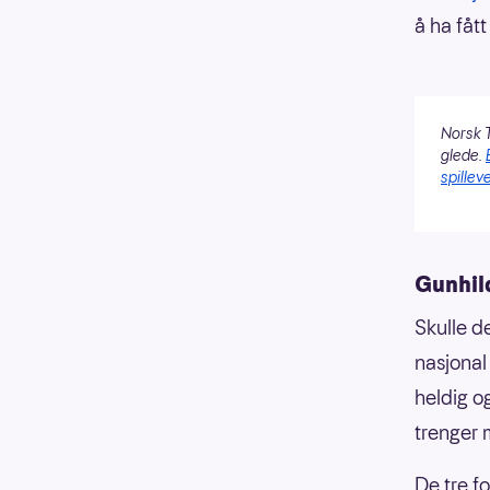
å ha fåt
Norsk T
glede.
spilleve
Gunhil
Skulle d
nasjonal 
heldig og
trenger m
De tre f