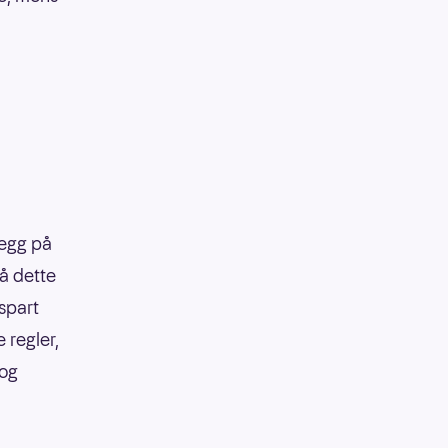
legg på
på dette
 spart
 regler,
 og