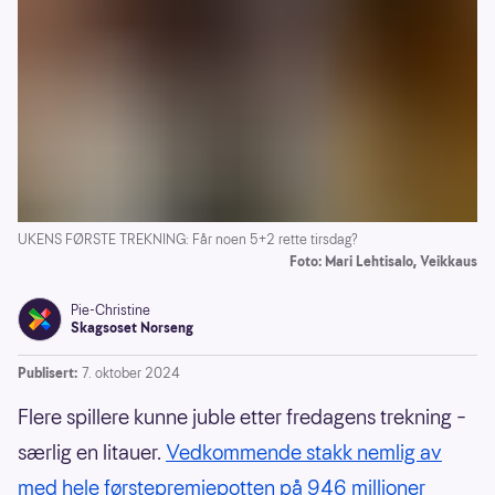
UKENS FØRSTE TREKNING: Får noen 5+2 rette tirsdag?
Foto: Mari Lehtisalo, Veikkaus
Pie-Christine
Skagsoset Norseng
Publisert:
7. oktober 2024
Flere spillere kunne juble etter fredagens trekning –
særlig en litauer.
Vedkommende stakk nemlig av
med hele førstepremiepotten på 946 millioner