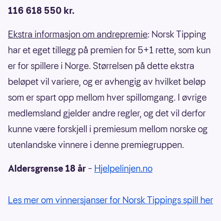
116 618 550 kr.
Ekstra informasjon om andrepremie
: Norsk Tipping
har et eget tillegg på premien for 5+1 rette, som kun
er for spillere i Norge. Størrelsen på dette ekstra
beløpet vil variere, og er avhengig av hvilket beløp
som er spart opp mellom hver spillomgang. I øvrige
medlemsland gjelder andre regler, og det vil derfor
kunne være forskjell i premiesum mellom norske og
utenlandske vinnere i denne premiegruppen.
Aldersgrense 18 år
–
Hjelpelinjen.no
Les mer om vinnersjanser for Norsk Tippings spill her