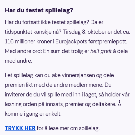
Har du testet spillelag?
Har du fortsatt ikke testet spillelag? Da er
tidspunktet kanskje nå? Tirsdag 8. oktober er det ca.
116 millioner kroner i Eurojackpots førstpremiepott.
Med andre ord: En sum det trolig er
helt greit
å dele
med andre.
I et spillelag kan du øke vinnersjansen og dele
premien likt med de andre medlemmene. Du
inviterer de du vil spille med inn i laget, så holder vår
løsning orden på innsats, premier og deltakere. Å
komme i gang er enkelt.
TRYKK HER
for å lese mer om spillelag.