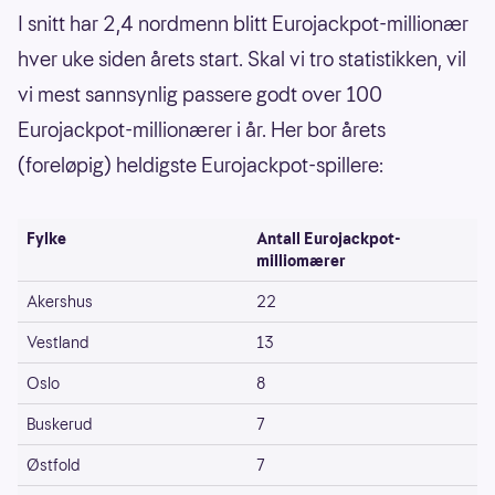
I snitt har 2,4 nordmenn blitt Eurojackpot-millionær
hver uke siden årets start. Skal vi tro statistikken, vil
vi mest sannsynlig passere godt over 100
Eurojackpot-millionærer i år. Her bor årets
(foreløpig) heldigste Eurojackpot-spillere:
Fylke
Antall Eurojackpot-
milliomærer
Akershus
22
Vestland
13
Oslo
8
Buskerud
7
Østfold
7