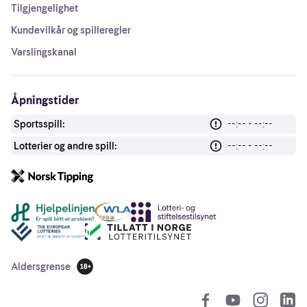
Tilgjengelighet
Kundevilkår og spilleregler
Varslingskanal
Åpningstider
Sportsspill:
--:-- - --:--
Lotterier og andre spill:
--:-- - --:--
Andre lenker
Aldersgrense
18 år