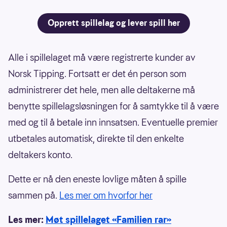
Opprett spillelag og lever spill her
Alle i spillelaget må være registrerte kunder av
Norsk Tipping. Fortsatt er det én person som
administrerer det hele, men alle deltakerne må
benytte spillelagsløsningen for å samtykke til å være
med og til å betale inn innsatsen. Eventuelle premier
utbetales automatisk, direkte til den enkelte
deltakers konto.
Dette er nå den eneste lovlige måten å spille
sammen på.
Les mer om hvorfor her
Les mer:
Møt spillelaget «Familien rar»