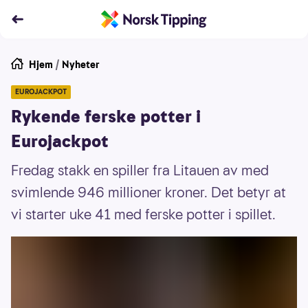
Hjem
/
Nyheter
EUROJACKPOT
Rykende ferske potter i
Eurojackpot
Fredag stakk en spiller fra Litauen av med
svimlende 946 millioner kroner. Det betyr at
vi starter uke 41 med ferske potter i spillet.