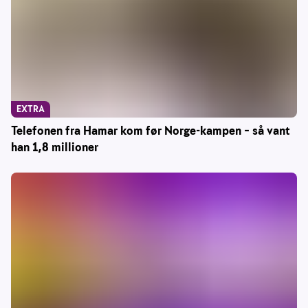
EXTRA
Telefonen fra Hamar kom før Norge-kampen – så vant
han 1,8 millioner