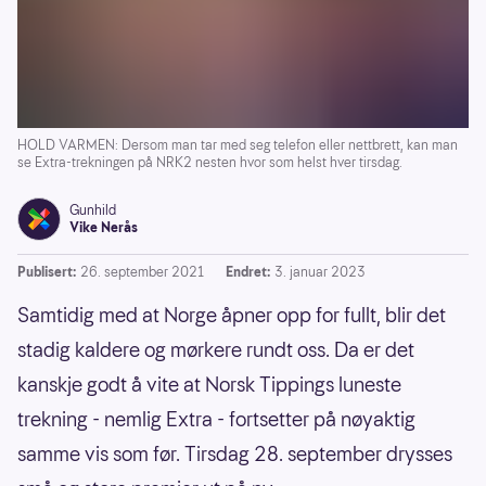
HOLD VARMEN: Dersom man tar med seg telefon eller nettbrett, kan man
se Extra-trekningen på NRK2 nesten hvor som helst hver tirsdag.
Gunhild
Vike Nerås
Publisert:
26. september 2021
Endret:
3. januar 2023
Samtidig med at Norge åpner opp for fullt, blir det
stadig kaldere og mørkere rundt oss. Da er det
kanskje godt å vite at Norsk Tippings luneste
trekning - nemlig Extra - fortsetter på nøyaktig
samme vis som før. Tirsdag 28. september drysses